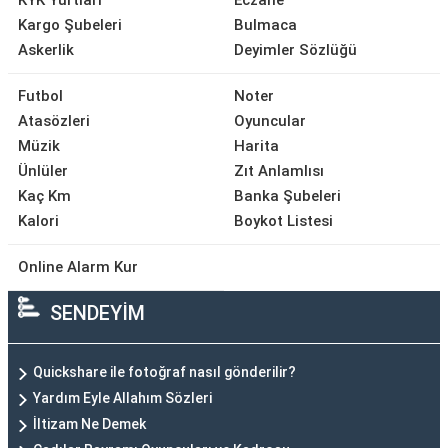
KYK Yurtları
Eczane
Kargo Şubeleri
Bulmaca
Askerlik
Deyimler Sözlüğü
Futbol
Noter
Atasözleri
Oyuncular
Müzik
Harita
Ünlüler
Zıt Anlamlısı
Kaç Km
Banka Şubeleri
Kalori
Boykot Listesi
Online Alarm Kur
SENDEYİM
Quickshare ile fotoğraf nasıl gönderilir?
Yardım Eyle Allahım Sözleri
İltizam Ne Demek