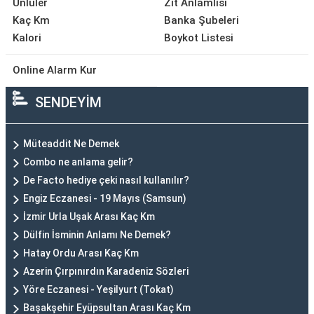
Ünlüler
Zıt Anlamlısı
Kaç Km
Banka Şubeleri
Kalori
Boykot Listesi
Online Alarm Kur
SENDEYİM
Müteaddit Ne Demek
Combo ne anlama gelir?
De Facto hediye çeki nasıl kullanılır?
Engiz Eczanesi - 19 Mayıs (Samsun)
İzmir Urla Uşak Arası Kaç Km
Dülfin İsminin Anlamı Ne Demek?
Hatay Ordu Arası Kaç Km
Azerin Çırpınırdın Karadeniz Sözleri
Yöre Eczanesi - Yeşilyurt (Tokat)
Başakşehir Eyüpsultan Arası Kaç Km