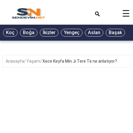
×
☰
BİYOGRAFİ
Koç
Boğa
İkizler
Yengeç
Aslan
Başak
T
GALERİ
GÜZEL
SÖZLER
Anasayfa
Yaşam
Xece Keyfa Min Ji Tere Te ne anlatıyor?
GÜNLÜK
BURÇ
ŞİİR
RÜYA
TABİRLERİ
TÜRKÜ
SÖZLERİ
YEMEK