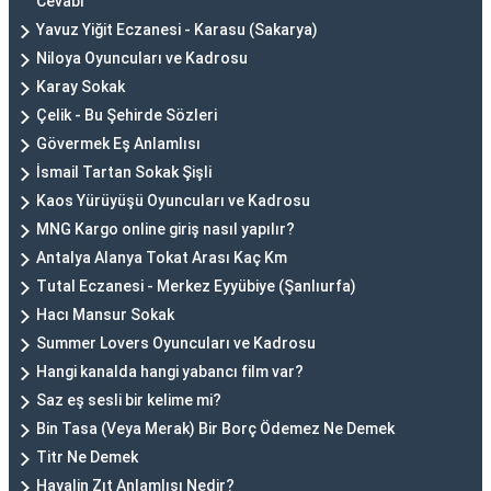
Cevabı
Yavuz Yiğit Eczanesi - Karasu (Sakarya)
Niloya Oyuncuları ve Kadrosu
Karay Sokak
Çelik - Bu Şehirde Sözleri
Gövermek Eş Anlamlısı
İsmail Tartan Sokak Şişli
Kaos Yürüyüşü Oyuncuları ve Kadrosu
MNG Kargo online giriş nasıl yapılır?
Antalya Alanya Tokat Arası Kaç Km
Tutal Eczanesi - Merkez Eyyübiye (Şanlıurfa)
Hacı Mansur Sokak
Summer Lovers Oyuncuları ve Kadrosu
Hangi kanalda hangi yabancı film var?
Saz eş sesli bir kelime mi?
Bin Tasa (Veya Merak) Bir Borç Ödemez Ne Demek
Titr Ne Demek
Hayalin Zıt Anlamlısı Nedir?