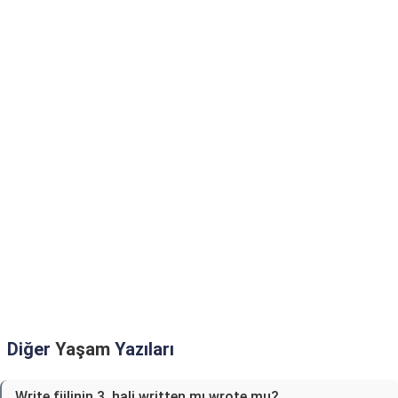
Diğer
Yaşam
Yazıları
Write fiilinin 3. hali written mı wrote mu?