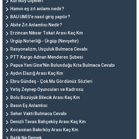
Kurtköy Gişeleri
Hamın eş zıt anlamı nedir?
BAU UMİS'e nasıl giriş yapılır?
Abite Zıt Anlamlısı Nedir?
Erzincan Niksar Tokat Arası Kaç Km
Ürgüp Noterliği - Ürgüp (Nevşehir)
Rasyonalizm, Usçuluk Bulmaca Cevabı
PTT Kargo Adnan Menderes Şubesi
Papua Yeni Gine'Nin Bulunduğu Kıta Bulmaca Cevabı
Aydın Elazığ Arası Kaç Km
Ebru Gündeş - Çok Mu Gördünüz Sözleri
Yetiş Zeynep Oyuncuları ve Kadrosu
Bolu Bozüyük Bilecik Arası Kaç Km
Basın Eş Anlamlısı
Seher Vakti Bulmaca Cevabı
Denizli Tavas Bahçeköy Arası Kaç Km
Kocasinan Bakırköy Arası Kaç Km
Batik Ne Demek