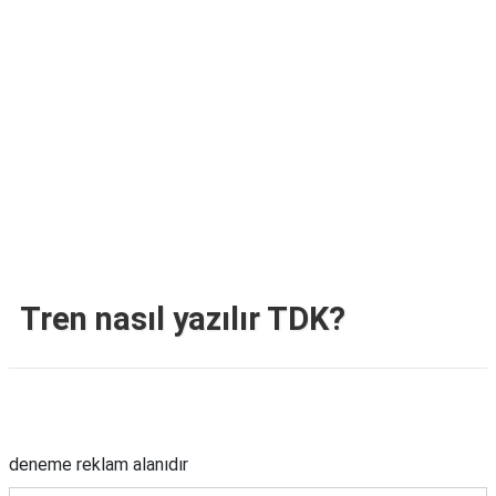
TARİFLERİ
HİKAYELER
Bize
Ulaşın
Tren nasıl yazılır TDK?
Reklam Alanı
deneme reklam alanıdır