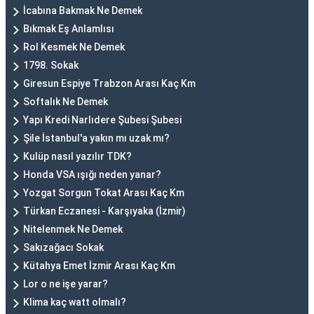
İcabına Bakmak Ne Demek
Bıkmak Eş Anlamlısı
Rol Kesmek Ne Demek
1798. Sokak
Giresun Espiye Trabzon Arası Kaç Km
Softalık Ne Demek
Yapı Kredi Narlıdere Şubesi Şubesi
Şile İstanbul'a yakın mı uzak mı?
Kulüp nasıl yazılır TDK?
Honda VSA ışığı neden yanar?
Yozgat Sorgun Tokat Arası Kaç Km
Türkan Eczanesi - Karşıyaka (İzmir)
Nitelenmek Ne Demek
Sakızağacı Sokak
Kütahya Emet İzmir Arası Kaç Km
Lor o ne işe yarar?
Klima kaç watt olmalı?