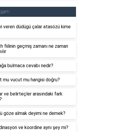
aşam
i veren düdügü çalar atasözü kime
 fiilinin geçmiş zamanı ne zaman
ılır
ağa bulmaca cevabı nedir?
t mu vucut mu hangisi doğru?
ar ve belirteçler arasındaki fark
?
ü göze almak deyimi ne demek?
inasyon ve koordine aynı şey mi?