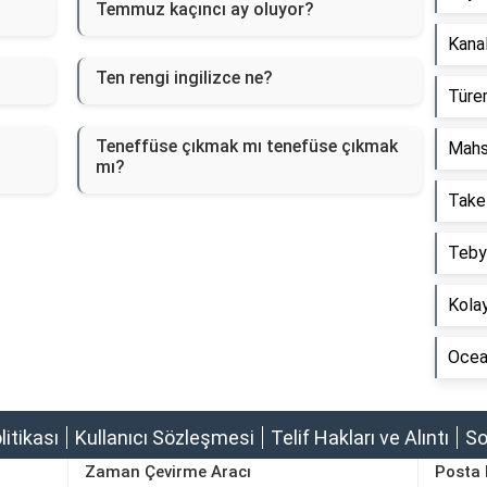
Temmuz kaçıncı ay oluyor?
Kanal
Ten rengi ingilizce ne?
Türem
Teneffüse çıkmak mı tenefüse çıkmak
Mahs
mı?
Take
Tebyi
Kolay
Ocean
olitikası
Kullanıcı Sözleşmesi
Telif Hakları ve Alıntı
So
Zaman Çevirme Aracı
Posta