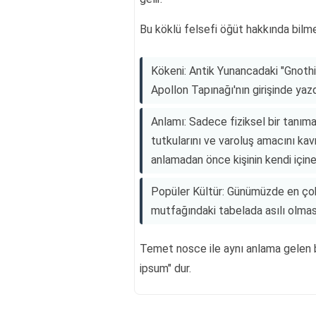
Bu köklü felsefi öğüt hakkında bilm
Kökeni: Antik Yunancadaki "Gnothi 
Apollon Tapınağı'nın girişinde yazdığ
Anlamı: Sadece fiziksel bir tanıma d
tutkularını ve varoluş amacını kavr
anlamadan önce kişinin kendi içine
Popüler Kültür: Günümüzde en çok
mutfağındaki tabelada asılı olmasıy
Temet nosce ile aynı anlama gelen b
ipsum" dur.