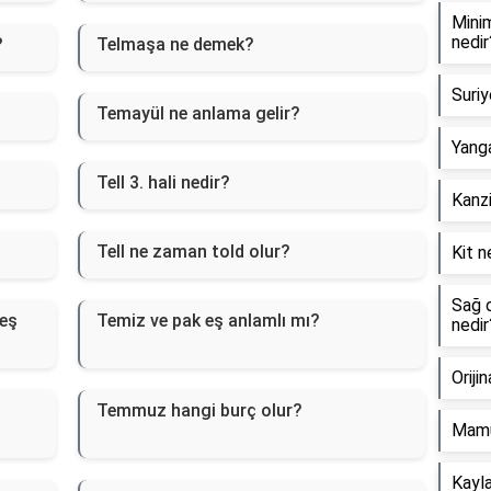
Minim
nedir
?
Telmaşa ne demek?
Suriy
Temayül ne anlama gelir?
Yanga
Tell 3. hali nedir?
Kanzi
Tell ne zaman told olur?
Kit n
Sağ o
 eş
Temiz ve pak eş anlamlı mı?
nedir
Oriji
Temmuz hangi burç olur?
Mamu
Kayla