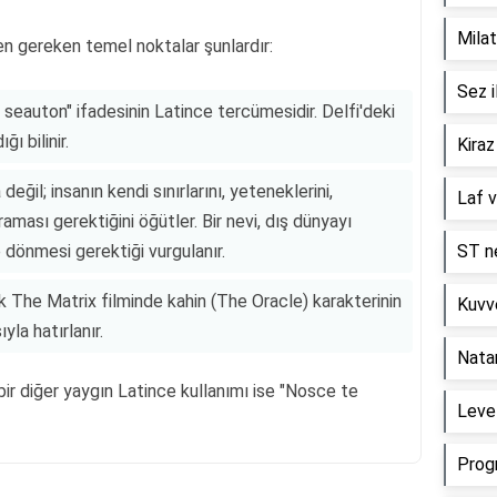
Milat
en gereken temel noktalar şunlardır:
Sez i
seauton" ifadesinin Latince tercümesidir. Delfi'deki
ı bilinir.
Kiraz
eğil; insanın kendi sınırlarını, yeteneklerini,
Laf v
aması gerektiğini öğütler. Bir nevi, dış dünyayı
 dönmesi gerektiği vurgulanır.
ST ne
 The Matrix filminde kahin (The Oracle) karakterinin
Kuvve
la hatırlanır.
Nata
ir diğer yaygın Latince kullanımı ise "Nosce te
Level
Prog