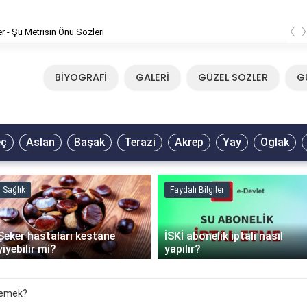
‹
er - Şu Metrisin Önü Sözleri
BİYOGRAFİ
GALERİ
GÜZEL SÖZLER
G
eç
Aslan
Başak
Terazi
Akrep
Yay
Oğlak
Sağlık
Faydalı Bilgiler
Şeker hastaları kestane
İSKİ abonelik iptali nasıl
yiyebilir mi?
yapılır?
demek?