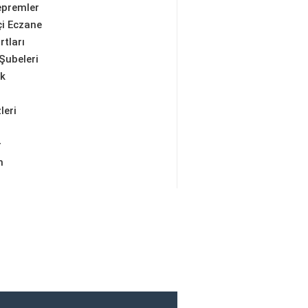
epremler
i Eczane
rtları
Şubeleri
ik
leri
r
m