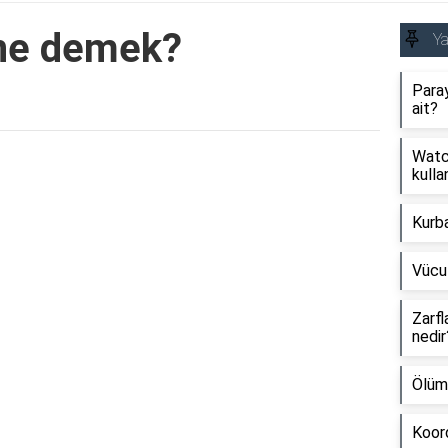
ne demek?
Y
Paray
ait?
Watch
Reklam Alanı
kullan
Kurb
Vücu
Zarfl
nedir
Ölüm
Koord