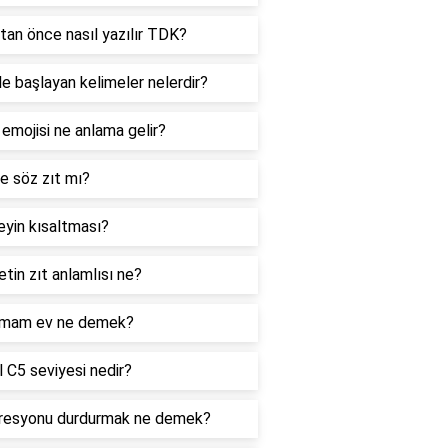
tan önce nasıl yazılır TDK?
le başlayan kelimeler nelerdir?
 emojisi ne anlama gelir?
e söz zıt mı?
yin kısaltması?
tin zıt anlamlısı ne?
mam ev ne demek?
 C5 seviyesi nedir?
resyonu durdurmak ne demek?