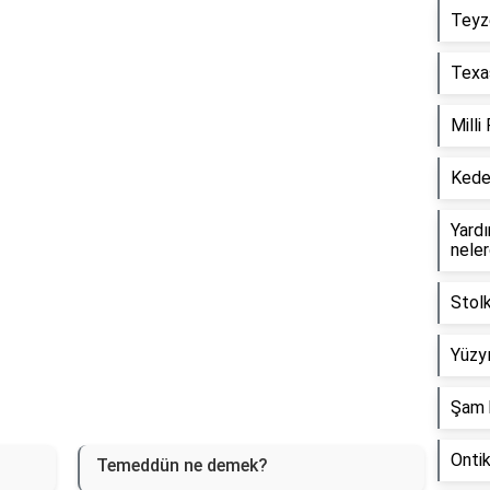
Teyz
Reklam Alanı
Texas
Milli
Keder
Yardım
neler
Stol
Yüzyı
Şam 
Onti
Temeddün ne demek?