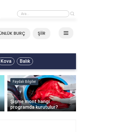
›
Mirkelam - Tavla Sözleri
ÜNLÜK BURÇ
ŞİİR
Kova
Balık
Faydalı Bilgiler
Faydalı Bilgiler
›
Şişme mont hangi
programda kurutulur?
Şofben suyu neden ısı