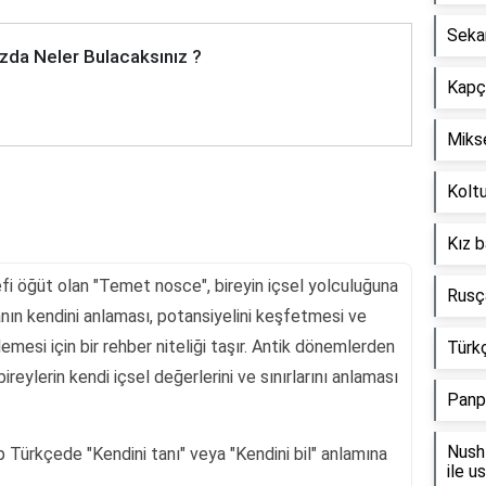
Seka
zda Neler Bulacaksınız ?
Kapçı
Mikse
Koltu
Kız b
lsefi öğüt olan "Temet nosce", bireyin içsel yolculuğuna
Rusça
nsanın kendini anlaması, potansiyelini keşfetmesi ve
mesi için bir rehber niteliği taşır. Antik dönemlerden
Türkç
eylerin kendi içsel değerlerini ve sınırlarını anlaması
Panp
Nush 
 Türkçede "Kendini tanı" veya "Kendini bil" anlamına
ile u