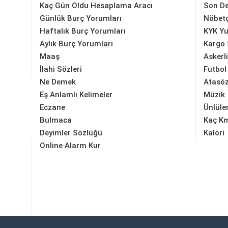
Kaç Gün Oldu Hesaplama Aracı
Son D
Günlük Burç Yorumları
Nöbetç
Haftalık Burç Yorumları
KYK Yu
Aylık Burç Yorumları
Kargo 
Maaş
Askerl
İlahi Sözleri
Futbol
Ne Demek
Atasöz
Eş Anlamlı Kelimeler
Müzik
Eczane
Ünlüle
Bulmaca
Kaç K
Deyimler Sözlüğü
Kalori
Online Alarm Kur