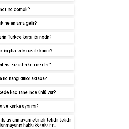
net ne demek?
k ne anlama gelir?
rin Türkçe karşılığı nedir?
k ingilizcede nasıl okunur?
abası kız isterken ne der?
 ile hangi diller akraba?
ede kaç tane ince ünlü var?
a ve kanka aynı mı?
ile uslanmayanı etmeli tekdir tekdir
slanmayanın hakkı kötektir n..