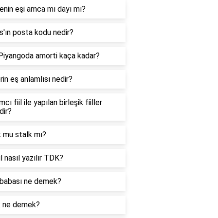
enin eşi amca mı dayı mı?
'ın posta kodu nedir?
 Piyangoda amorti kaça kadar?
in eş anlamlısı nedir?
cı fiil ile yapılan birleşik fiiller
dir?
k mu stalk mı?
l nasıl yazılır TDK?
babası ne demek?
k ne demek?