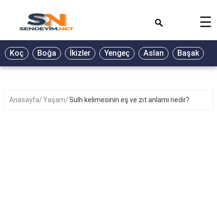
×
☰
BİYOGRAFİ
Koç
Boğa
İkizler
Yengeç
Aslan
Başak
T
GALERİ
GÜZEL
SÖZLER
Anasayfa
Yaşam
Sulh kelimesinin eş ve zıt anlamı nedir?
GÜNLÜK
BURÇ
ŞİİR
RÜYA
TABİRLERİ
TÜRKÜ
SÖZLERİ
YEMEK