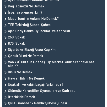
Ayzade İsminin Anlamı Ne Demek?
Dağ İspinozu Ne Demek
İspanya prensesi kim?
Mazul İsminin Anlamı Ne Demek?
TEB Tekirdağ Şubesi Şubesi
Ajan Cody Banks Oyuncuları ve Kadrosu
260. Sokak
875. Sokak
Diyarbakır Elazığ Arası Kaç Km
Çocuk Bilimi Ne Demek
Van YYÜ Dursun Odabaş Tıp Merkezi online randevu nasıl
alınır?
Binlik Ne Demek
Hayvan Bilimi Ne Demek
Uçak altı ve kabin bagajı farkı nedir?
Ölümsüz Karanfiller Oyuncuları ve Kadrosu
İftarlık Ne Demek
QNB Finansbank Gemlik Şubesi Şubesi