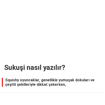
TARİFLERİ
HİKAYELER
Bize
Ulaşın
Sukuşi nasıl yazılır?
Squishy oyuncaklar, genellikle yumuşak dokuları ve
çeşitli şekilleriyle dikkat çekerken,
Reklam Alanı