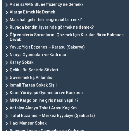
A serisi AMG Blueefficiency ne demek?
Alarga Etmek Ne Demek
Marshall gelin teli rengi nasıl bir renk?
Rüyada kendini işyerinde görmek ne demek?
Öğrencilerin Sorunlarını Çözmek Için Kurulan Birim Bulmaca
Cevabı
Yavuz Yiğit Eczanesi - Karasu (Sakarya)
Niloya Oyuncuları ve Kadrosu
Karay Sokak
Çelik - Bu Şehirde Sözleri
Gövermek Eş Anlamlısı
İsmail Tartan Sokak Şişli
Kaos Yürüyüşü Oyuncuları ve Kadrosu
MNG Kargo online giriş nasıl yapılır?
Antalya Alanya Tokat Arası Kaç Km
Tutal Eczanesi - Merkez Eyyübiye (Şanlıurfa)
Hacı Mansur Sokak
Summer Lovers Oyuncuları ve Kadrosu