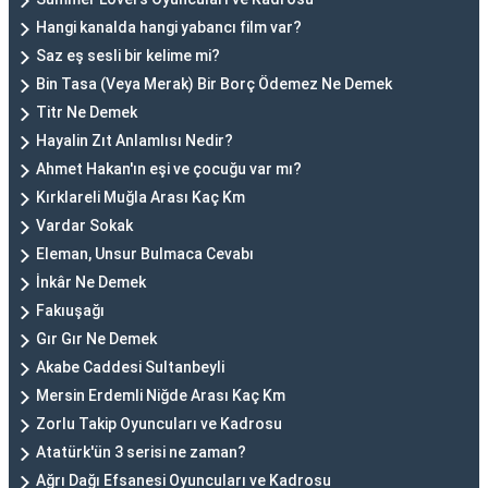
Hangi kanalda hangi yabancı film var?
Saz eş sesli bir kelime mi?
Bin Tasa (Veya Merak) Bir Borç Ödemez Ne Demek
Titr Ne Demek
Hayalin Zıt Anlamlısı Nedir?
Ahmet Hakan'ın eşi ve çocuğu var mı?
Kırklareli Muğla Arası Kaç Km
Vardar Sokak
Eleman, Unsur Bulmaca Cevabı
İnkâr Ne Demek
Fakıuşağı
Gır Gır Ne Demek
Akabe Caddesi Sultanbeyli
Mersin Erdemli Niğde Arası Kaç Km
Zorlu Takip Oyuncuları ve Kadrosu
Atatürk'ün 3 serisi ne zaman?
Ağrı Dağı Efsanesi Oyuncuları ve Kadrosu