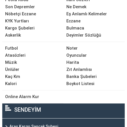
Son Depremler
Ne Demek
Nöbetçi Eczane
Eş Anlamlı Kelimeler
KYK Yurtları
Eczane
Kargo Şubeleri
Bulmaca
Askerlik
Deyimler Sözlüğü
Futbol
Noter
Atasözleri
Oyuncular
Müzik
Harita
Ünlüler
Zıt Anlamlısı
Kaç Km
Banka Şubeleri
Kalori
Boykot Listesi
Online Alarm Kur
SENDEYİM
Aras Kargo Sancak Şubesi