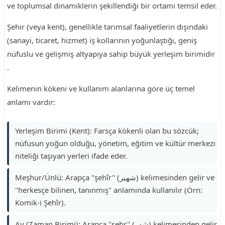
ve toplumsal dinamiklerin şekillendiği bir ortamı temsil eder.
Şehir (veya kent), genellikle tarımsal faaliyetlerin dışındaki
(sanayi, ticaret, hizmet) iş kollarının yoğunlaştığı, geniş
nüfuslu ve gelişmiş altyapıya sahip büyük yerleşim birimidir
.
Kelimenin kökeni ve kullanım alanlarına göre üç temel
anlamı vardır:
Yerleşim Birimi (Kent): Farsça kökenli olan bu sözcük;
nüfusun yoğun olduğu, yönetim, eğitim ve kültür merkezi
niteliği taşıyan yerleri ifade eder.
Meşhur/Ünlü: Arapça "şehîr" (شهير) kelimesinden gelir ve
"herkesçe bilinen, tanınmış" anlamında kullanılır (Örn:
Komik-i Şehîr).
Ay (Zaman Birimi): Arapça "şehr" (شهر) kelimesinden gelir