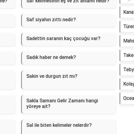
 ne?
Saf kelimesinin eş ve zıt anlamı nedir?
Kanal
Saf siyahın zıttı nedir?
Türem
Sadettin saranın kaç çocuğu var?
Mahs
Take
Sadık haber ne demek?
Tebyi
Sakin ve durgun zıt mı?
Kolay
Ocean
Sakla Samanı Gelir Zamanı hangi
yöreye ait?
Sal ile biten kelimeler nelerdir?