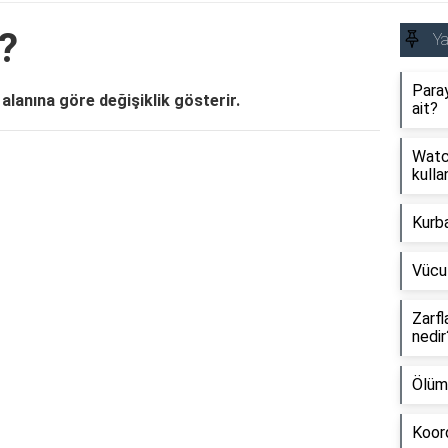
?
Y
Paray
 alanına göre değişiklik gösterir.
ait?
Watch
Reklam Alanı
kullan
Kurb
Vücu
Zarfl
nedir
Ölüm
Koord