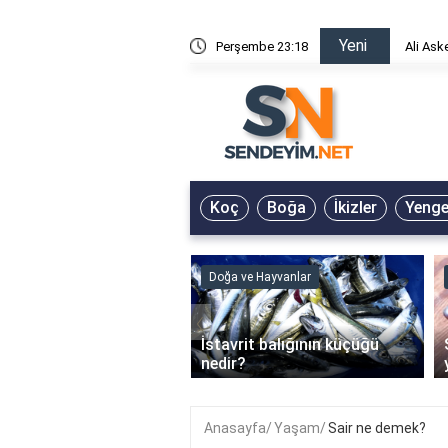
Yeni
risin Önü Sözleri
Perşembe 23:18
Ali Ask
Koç
Boğa
İkizler
Yeng
ve Hayvanlar
Doğa ve Hayvanlar
‹
li en çok hangi iklimde
İstavrit balığının küçüğü
r?
nedir?
Anasayfa
Yaşam
Sair ne demek?