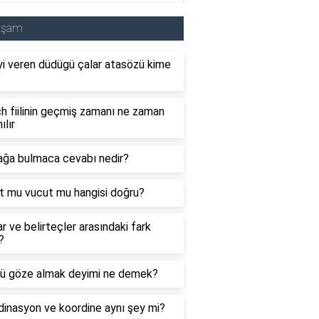
aşam
i veren düdügü çalar atasözü kime
 fiilinin geçmiş zamanı ne zaman
ılır
ağa bulmaca cevabı nedir?
t mu vucut mu hangisi doğru?
ar ve belirteçler arasındaki fark
?
ü göze almak deyimi ne demek?
inasyon ve koordine aynı şey mi?