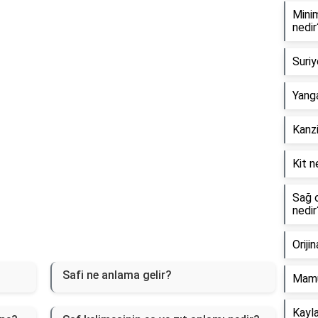
Reklam Alanı
Minim
nedir
Suriy
Yanga
Kanzi
Kit n
Sağ o
nedir
Oriji
Safi ne anlama gelir?
Mamu
Kayla