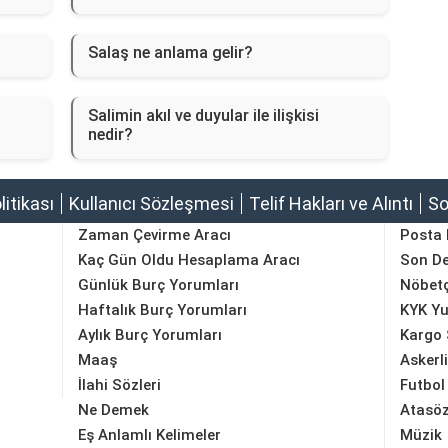
Salaş ne anlama gelir?
Salimin akıl ve duyular ile ilişkisi
nedir?
olitikası
Kullanıcı Sözleşmesi
Telif Hakları ve Alıntı
So
Zaman Çevirme Aracı
Posta
Kaç Gün Oldu Hesaplama Aracı
Son D
Günlük Burç Yorumları
Nöbetç
Haftalık Burç Yorumları
KYK Yu
Aylık Burç Yorumları
Kargo 
Maaş
Askerl
İlahi Sözleri
Futbol
Ne Demek
Atasöz
Eş Anlamlı Kelimeler
Müzik