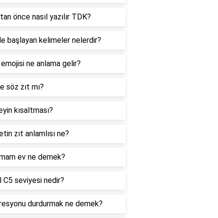
tan önce nasıl yazılır TDK?
le başlayan kelimeler nelerdir?
 emojisi ne anlama gelir?
e söz zıt mı?
yin kısaltması?
tin zıt anlamlısı ne?
mam ev ne demek?
 C5 seviyesi nedir?
resyonu durdurmak ne demek?