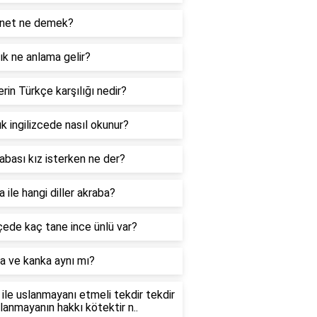
net ne demek?
k ne anlama gelir?
rin Türkçe karşılığı nedir?
k ingilizcede nasıl okunur?
abası kız isterken ne der?
 ile hangi diller akraba?
ede kaç tane ince ünlü var?
a ve kanka aynı mı?
ile uslanmayanı etmeli tekdir tekdir
slanmayanın hakkı kötektir n..