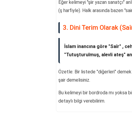
Eğer kelimeyi "şiir yazan sanatçı" an
(ş harfiyle). Halk arasında bazen "sair
3. Dini Terim Olarak (Saî
İslam inancına göre "Saîr" , ce
"Tutuşturulmuş, alevli ateş" an
Özetle: Bir listede "diğerleri" demek 
şair demelisiniz.
Bu kelimeyi bir bordroda mı yoksa 
detaylı bilgi verebilirim.