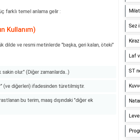
Milat
üç farklı temel anlama gelir :
Sez i
ın Kullanım)
Kiraz
k dilde ve resmi metinlerde "başka, geri kalan, öteki"
Laf v
ST ne
sakin olur." (Diğer zamanlarda...)
Kuvve
" (ve diğerleri) ifadesinden türetilmiştir.
rastlanan bu terim, maaş dışındaki "diğer ek
Nata
Level
Prog