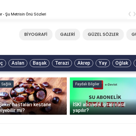
‹
er - Şu Metrisin Önü Sözleri
BİYOGRAFİ
GALERİ
GÜZEL SÖZLER
G
eç
Aslan
Başak
Terazi
Akrep
Yay
Oğlak
Sağlık
Faydalı Bilgiler
Şeker hastaları kestane
İSKİ abonelik iptali nasıl
yiyebilir mi?
yapılır?