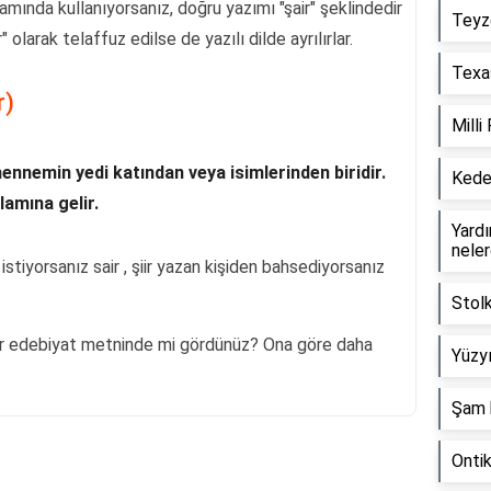
lamında kullanıyorsanız, doğru yazımı "şair" şeklindedir
Teyz
" olarak telaffuz edilse de yazılı dilde ayrılırlar.
Texas
r)
Milli
hennemin yedi katından veya isimlerinden biridir.
Keder
lamına gelir.
Yardım
neler
istiyorsanız sair , şiir yazan kişiden bahsediyorsanız
Stol
bir edebiyat metninde mi gördünüz? Ona göre daha
Yüzyı
Şam 
Onti