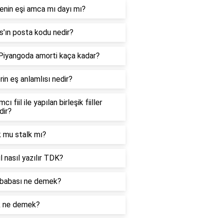
enin eşi amca mı dayı mı?
'ın posta kodu nedir?
 Piyangoda amorti kaça kadar?
in eş anlamlısı nedir?
cı fiil ile yapılan birleşik fiiller
dir?
k mu stalk mı?
l nasıl yazılır TDK?
babası ne demek?
k ne demek?