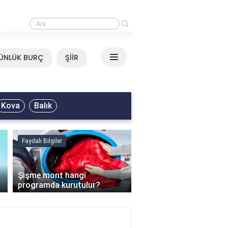
›
Mirkelam - Tavla Sözleri
ÜNLÜK BURÇ
ŞİİR
Kova
Balık
Faydalı Bilgiler
Faydalı Bilgiler
›
Şişme mont hangi
programda kurutulur?
Şofben suyu neden ısı