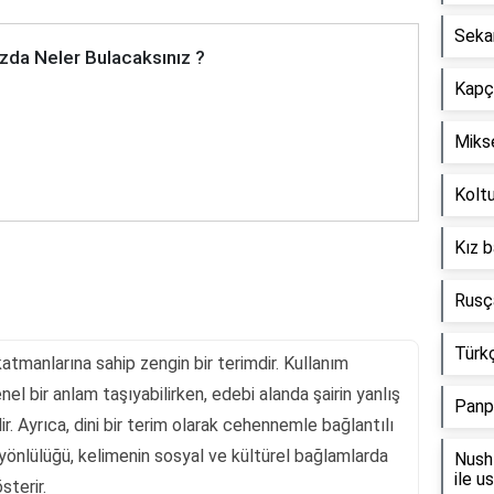
Seka
zda Neler Bulacaksınız ?
Kapçı
Mikse
Koltu
Kız b
Rusça
Türkç
 katmanlarına sahip zengin bir terimdir. Kullanım
nel bir anlam taşıyabilirken, edebi alanda şairin yanlış
Panp
ir. Ayrıca, dini bir terim olarak cehennemle bağlantılı
yönlülüğü, kelimenin sosyal ve kültürel bağlamlarda
Nush 
ile u
sterir.