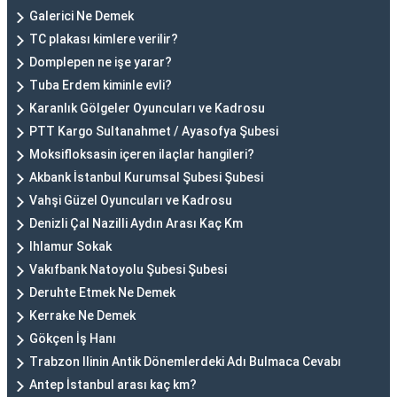
Galerici Ne Demek
TC plakası kimlere verilir?
Domplepen ne işe yarar?
Tuba Erdem kiminle evli?
Karanlık Gölgeler Oyuncuları ve Kadrosu
PTT Kargo Sultanahmet / Ayasofya Şubesi
Moksifloksasin içeren ilaçlar hangileri?
Akbank İstanbul Kurumsal Şubesi Şubesi
Vahşi Güzel Oyuncuları ve Kadrosu
Denizli Çal Nazilli Aydın Arası Kaç Km
Ihlamur Sokak
Vakıfbank Natoyolu Şubesi Şubesi
Deruhte Etmek Ne Demek
Kerrake Ne Demek
Gökçen İş Hanı
Trabzon Ilinin Antik Dönemlerdeki Adı Bulmaca Cevabı
Antep İstanbul arası kaç km?