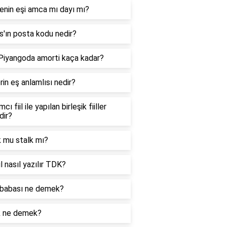
enin eşi amca mı dayı mı?
'ın posta kodu nedir?
 Piyangoda amorti kaça kadar?
in eş anlamlısı nedir?
cı fiil ile yapılan birleşik fiiller
dir?
k mu stalk mı?
l nasıl yazılır TDK?
babası ne demek?
k ne demek?