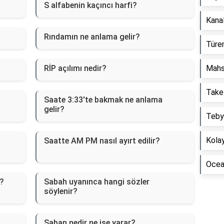
S alfabenin kaçıncı harfi?
Kanal
Rındamın ne anlama gelir?
Türem
RİP açılımı nedir?
Mahs
Take
Saate 3:33'te bakmak ne anlama
gelir?
Tebyi
Kolay
Saatte AM PM nasıl ayırt edilir?
Ocean
r?
Sabah uyanınca hangi sözler
söylenir?
Saban nedir ne işe yarar?