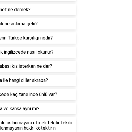
net ne demek?
k ne anlama gelir?
rin Türkçe karşılığı nedir?
k ingilizcede nasıl okunur?
abası kız isterken ne der?
 ile hangi diller akraba?
ede kaç tane ince ünlü var?
a ve kanka aynı mı?
ile uslanmayanı etmeli tekdir tekdir
slanmayanın hakkı kötektir n..