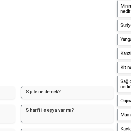
Minim
nedir
Suriy
Yanga
Kanzi
Kit n
Sağ o
nedir
S pile ne demek?
Oriji
S harfi ile eşya var mı?
Mamu
Kayla