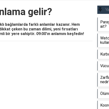
nlama gelir?
Y
Paray
klı bağlamlarda farklı anlamlar kazanır. Hem
ait?
ikkat çeken bu zaman dilimi, yeni fırsatları
i bir yere sahiptir. 09:00'ın anlamını keşfedin!
Watch
kullan
Reklam Alanı
Kurb
Vücu
Zarfl
nedir
Ölüm
Koord