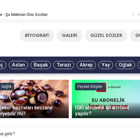
‹
Mirkelam - Tavla Sözleri
BİYOGRAFİ
GALERİ
GÜZEL SÖZLER
G
eç
Aslan
Başak
Terazi
Akrep
Yay
Oğlak
Sağlık
Faydalı Bilgiler
Şeker hastaları kestane
İSKİ abonelik iptali nasıl
yiyebilir mi?
yapılır?
a gelir?