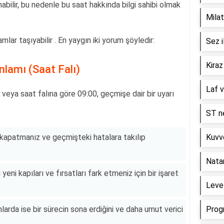
abilir, bu nedenle bu saat hakkında bilgi sahibi olmak
Milat
lar taşıyabilir . En yaygın iki yorum şöyledir:
Sez i
Kiraz
nlamı (Saat Falı)
Laf v
 veya saat falına göre 09:00, geçmişe dair bir uyarı
ST ne
 kapatmanız ve geçmişteki hatalara takılıp
Kuvve
Nata
yeni kapıları ve fırsatları fark etmeniz için bir işaret
Level
da ise bir sürecin sona erdiğini ve daha umut verici
Prog