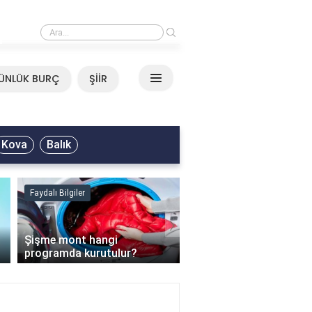
›
Neşet Ertaş - Yazımı Kışa Çevirdin Sözleri
ÜNLÜK BURÇ
ŞİİR
Kova
Balık
Faydalı Bilgiler
Faydalı Bilgiler
›
Şişme mont hangi
programda kurutulur?
Şofben suyu neden ısı