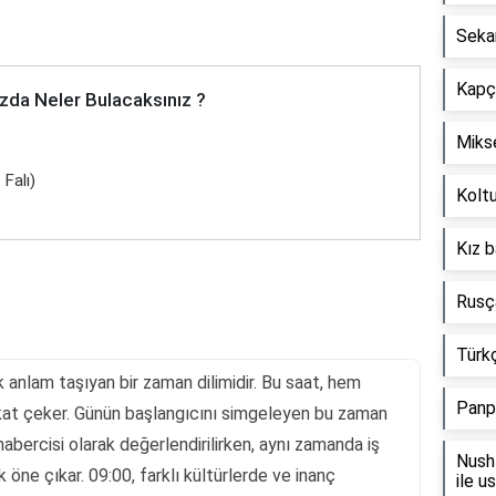
Seka
Kapçı
zda Neler Bulacaksınız ?
Mikse
Falı)
Koltu
Kız b
Rusça
Türkç
anlam taşıyan bir zaman dilimidir. Bu saat, hem
Panp
kat çeker. Günün başlangıcını simgeleyen bu zaman
ın habercisi olarak değerlendirilirken, aynı zamanda iş
Nush 
k öne çıkar. 09:00, farklı kültürlerde ve inanç
ile u