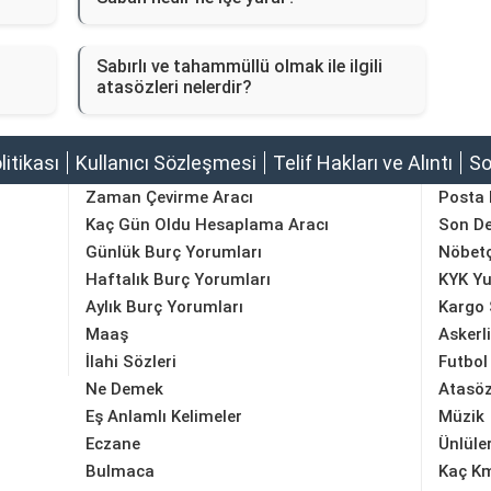
Sabırlı ve tahammüllü olmak ile ilgili
atasözleri nelerdir?
olitikası
Kullanıcı Sözleşmesi
Telif Hakları ve Alıntı
So
Zaman Çevirme Aracı
Posta
Kaç Gün Oldu Hesaplama Aracı
Son D
Günlük Burç Yorumları
Nöbetç
Haftalık Burç Yorumları
KYK Yu
Aylık Burç Yorumları
Kargo 
Maaş
Askerl
İlahi Sözleri
Futbol
Ne Demek
Atasöz
Eş Anlamlı Kelimeler
Müzik
Eczane
Ünlüle
Bulmaca
Kaç K