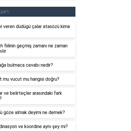
aşam
i veren düdügü çalar atasözü kime
 fiilinin geçmiş zamanı ne zaman
ılır
ağa bulmaca cevabı nedir?
t mu vucut mu hangisi doğru?
ar ve belirteçler arasındaki fark
?
ü göze almak deyimi ne demek?
inasyon ve koordine aynı şey mi?