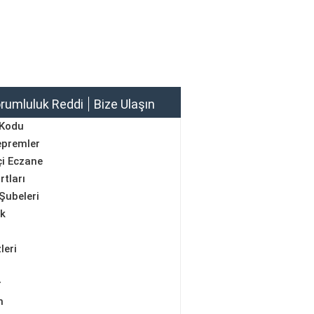
rumluluk Reddi
Bize Ulaşın
 Kodu
epremler
i Eczane
rtları
Şubeleri
ik
leri
r
m