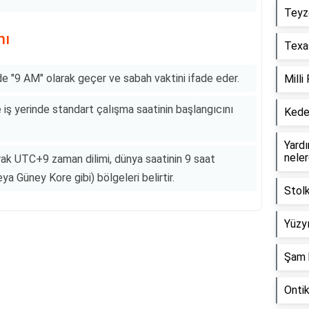
Teyz
mı
Texas
de "9 AM" olarak geçer ve sabah vaktini ifade eder.
Milli
 iş yerinde standart çalışma saatinin başlangıcını
Keder
Yardım
neler
ak UTC+9 zaman dilimi, dünya saatinin 9 saat
ya Güney Kore gibi) bölgeleri belirtir.
Stol
Yüzyı
Şam 
Reklam Alanı
Onti