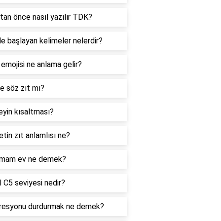
tan önce nasıl yazılır TDK?
le başlayan kelimeler nelerdir?
 emojisi ne anlama gelir?
e söz zıt mı?
yin kısaltması?
tin zıt anlamlısı ne?
mam ev ne demek?
 C5 seviyesi nedir?
resyonu durdurmak ne demek?