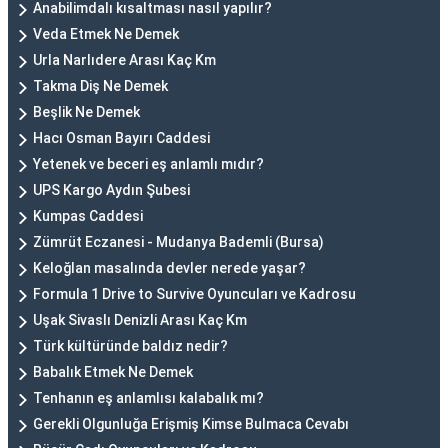
Anabilimdalı kısaltması nasıl yapılır?
Veda Etmek Ne Demek
Urla Narlıdere Arası Kaç Km
Takma Diş Ne Demek
Beşlik Ne Demek
Hacı Osman Bayırı Caddesi
Yetenek ve beceri eş anlamlı mıdır?
UPS Kargo Aydın Şubesi
Kumpas Caddesi
Zümrüt Eczanesi - Mudanya Bademli (Bursa)
Keloğlan masalında devler nerede yaşar?
Formula 1 Drive to Survive Oyuncuları ve Kadrosu
Uşak Sivaslı Denizli Arası Kaç Km
Türk kültüründe baldız nedir?
Babalık Etmek Ne Demek
Tenhanın eş anlamlısı kalabalık mı?
Gerekli Olgunluğa Erişmiş Kimse Bulmaca Cevabı