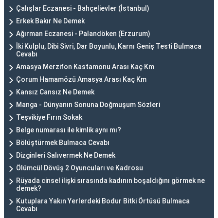
Çalışlar Eczanesi - Bahçelievler (İstanbul)
Erkek Bakır Ne Demek
Ağırman Eczanesi - Palandöken (Erzurum)
İki Kulplu, Dibi Sivri, Dar Boyunlu, Karnı Geniş Testi Bulmaca
Cevabı
Amasya Merzifon Kastamonu Arası Kaç Km
Çorum Hamamözü Amasya Arası Kaç Km
Kansız Cansız Ne Demek
Manga - Dünyanın Sonuna Doğmuşum Sözleri
Teşvikiye Fırın Sokak
Belge numarası ile kimlik aynı mı?
Bölüştürmek Bulmaca Cevabı
Dizginleri Salıvermek Ne Demek
Ölümcül Dövüş 2 Oyuncuları ve Kadrosu
Rüyada cinsel ilişki sırasında kadının boşaldığını görmek ne
demek?
Kutuplara Yakın Yerlerdeki Bodur Bitki Örtüsü Bulmaca
Cevabı