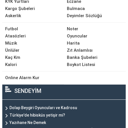
KYK Yurtları
Eczane
Kargo Şubeleri
Bulmaca
Askerlik
Deyimler Sözlüğü
Futbol
Noter
Atasözleri
Oyuncular
Müzik
Harita
Ünlüler
Zıt Anlamlısı
Kaç Km
Banka Şubeleri
Kalori
Boykot Listesi
Online Alarm Kur
SENDEYİM
Dolap Beygiri Oyuncuları ve Kadrosu
Türkiye'de hibisküs yetişir mi?
Yazıhane Ne Demek