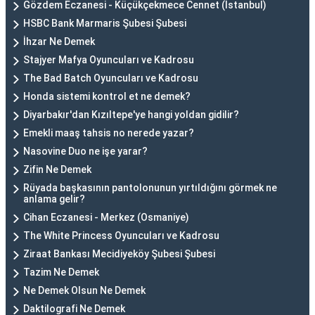
Gözdem Eczanesi - Küçükçekmece Cennet (İstanbul)
HSBC Bank Marmaris Şubesi Şubesi
İhzar Ne Demek
Stajyer Mafya Oyuncuları ve Kadrosu
The Bad Batch Oyuncuları ve Kadrosu
Honda sistemi kontrol et ne demek?
Diyarbakır'dan Kızıltepe'ye hangi yoldan gidilir?
Emekli maaş tahsis no nerede yazar?
Nasovine Duo ne işe yarar?
Zifin Ne Demek
Rüyada başkasının pantolonunun yırtıldığını görmek ne
anlama gelir?
Cihan Eczanesi - Merkez (Osmaniye)
The White Princess Oyuncuları ve Kadrosu
Ziraat Bankası Mecidiyeköy Şubesi Şubesi
Tazim Ne Demek
Ne Demek Olsun Ne Demek
Daktilografi Ne Demek