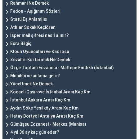
Rahmani Ne Demek
Fedon - Aşığınım Sözleri
Statü Eş Anlamlısı
Atlılar Sokak Keçiören
İsper mail şifresi nasıl alınır?
Esra Bilgiç
Kloun Oyuncuları ve Kadrosu
Zevahiri Kurtarmak Ne Demek
Özge Toptani Eczanesi - Maltepe Fındıklı (İstanbul)
Muhibbi ne anlama gelir?
Yüceltmek Ne Demek
Kocaeli Çayırova İstanbul Arası Kaç Km
İstanbul Ankara Arası Kaç Km
Aydın Söke Yeşilköy Arası Kaç Km
Hatay Dörtyol Antalya Arası Kaç Km
Gümüşsu Eczanesi - Merkez (Manisa)
4 yıl 36 ay kaç gün eder?