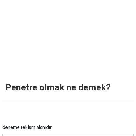
TARİFLERİ
HİKAYELER
Bize
Ulaşın
Penetre olmak ne demek?
Reklam Alanı
deneme reklam alanıdır