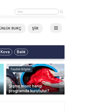
›
Mirkelam - Tavla Sözleri
ÜNLÜK BURÇ
ŞİİR
Kova
Balık
Faydalı Bilgiler
Faydalı Bilgiler
›
Şişme mont hangi
programda kurutulur?
Şofben suyu neden ısı