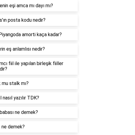
enin eşi amca mı dayı mı?
'ın posta kodu nedir?
 Piyangoda amorti kaça kadar?
in eş anlamlısı nedir?
cı fiil ile yapılan birleşik fiiller
dir?
k mu stalk mı?
l nasıl yazılır TDK?
babası ne demek?
k ne demek?