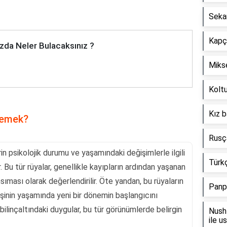
Seka
Kapçı
zda Neler Bulacaksınız ?
Mikse
Koltu
Kız b
 demek?
Rusça
rin psikolojik durumu ve yaşamındaki değişimlerle ilgili
Türkç
. Bu tür rüyalar, genellikle kayıpların ardından yaşanan
ıması olarak değerlendirilir. Öte yandan, bu rüyaların
Panp
kişinin yaşamında yeni bir dönemin başlangıcını
 bilinçaltındaki duygular, bu tür görünümlerde belirgin
Nush 
ile u