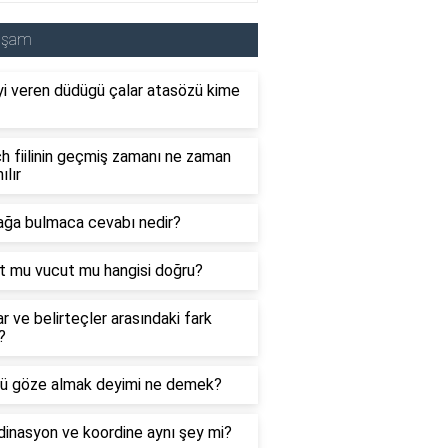
aşam
i veren düdügü çalar atasözü kime
 fiilinin geçmiş zamanı ne zaman
ılır
ağa bulmaca cevabı nedir?
t mu vucut mu hangisi doğru?
ar ve belirteçler arasındaki fark
?
ü göze almak deyimi ne demek?
inasyon ve koordine aynı şey mi?