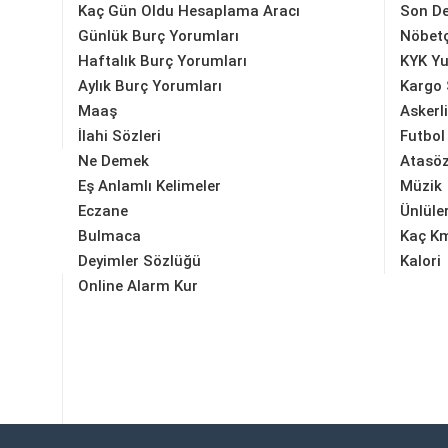
Kaç Gün Oldu Hesaplama Aracı
Son D
Günlük Burç Yorumları
Nöbetç
Haftalık Burç Yorumları
KYK Yu
Aylık Burç Yorumları
Kargo 
Maaş
Askerl
İlahi Sözleri
Futbol
Ne Demek
Atasöz
Eş Anlamlı Kelimeler
Müzik
Eczane
Ünlüle
Bulmaca
Kaç K
Deyimler Sözlüğü
Kalori
Online Alarm Kur