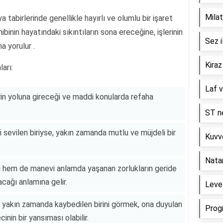
Milat
 tabirlerinde genellikle hayırlı ve olumlu bir işaret
hibinin hayatındaki sıkıntıların sona ereceğine, işlerinin
Sez i
 yorulur .
Kiraz
arı:
Laf v
rin yoluna gireceği ve maddi konularda refaha
ST ne
i sevilen biriyse, yakın zamanda mutlu ve müjdeli bir
Kuvve
Nata
 hem de manevi anlamda yaşanan zorlukların geride
acağı anlamına gelir.
Level
le yakın zamanda kaybedilen birini görmek, ona duyulan
Prog
inin bir yansıması olabilir.