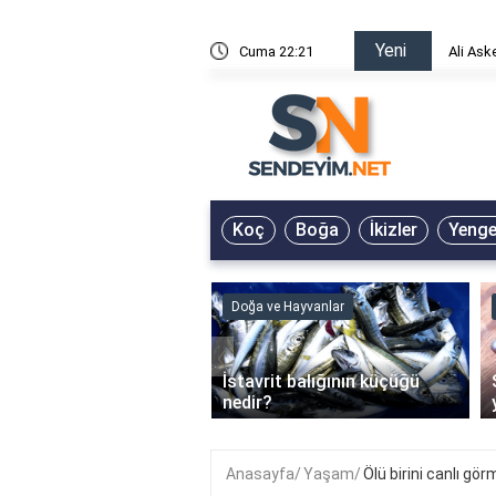
Yeni
risin Önü Sözleri
Cuma 22:21
Ali Ask
Koç
Boğa
İkizler
Yeng
ve Hayvanlar
Doğa ve Hayvanlar
‹
li en çok hangi iklimde
İstavrit balığının küçüğü
r?
nedir?
Anasayfa
Yaşam
Ölü birini canlı g