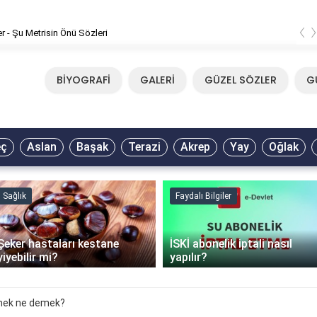
‹
er - Şu Metrisin Önü Sözleri
BİYOGRAFİ
GALERİ
GÜZEL SÖZLER
G
eç
Aslan
Başak
Terazi
Akrep
Yay
Oğlak
Sağlık
Faydalı Bilgiler
Şeker hastaları kestane
İSKİ abonelik iptali nasıl
yiyebilir mi?
yapılır?
örmek ne demek?