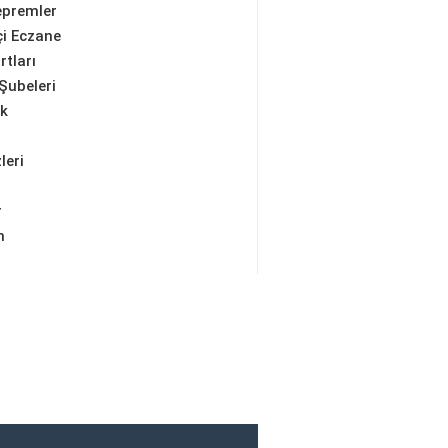
epremler
i Eczane
rtları
Şubeleri
ik
leri
r
m