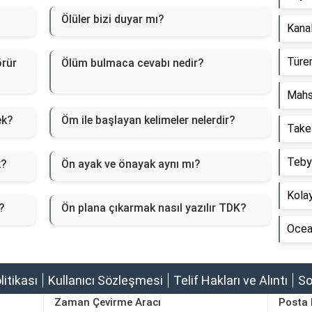
Ölüler bizi duyar mı?
Kanal
Türem
örür
Ölüm bulmaca cevabı nedir?
Mahs
ek?
Öm ile başlayan kelimeler nelerdir?
Take
Tebyi
k?
Ön ayak ve önayak aynı mı?
Kolay
?
Ön plana çıkarmak nasıl yazılır TDK?
Ocean
olitikası
Kullanıcı Sözleşmesi
Telif Hakları ve Alıntı
So
Zaman Çevirme Aracı
Posta