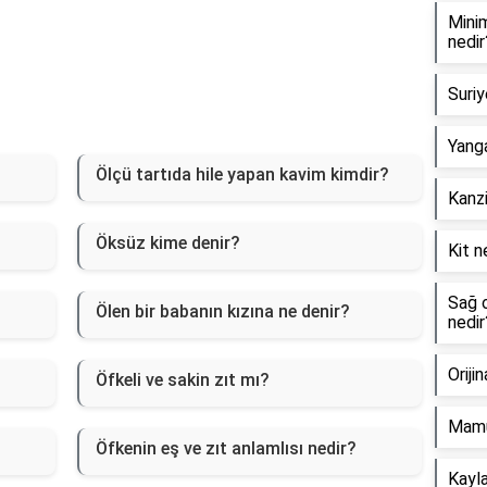
Minim
nedir
Suriy
Yanga
Ölçü tartıda hile yapan kavim kimdir?
Kanzi
Öksüz kime denir?
Kit n
Sağ o
Ölen bir babanın kızına ne denir?
nedir
Oriji
Öfkeli ve sakin zıt mı?
Mamu
Öfkenin eş ve zıt anlamlısı nedir?
Kayla