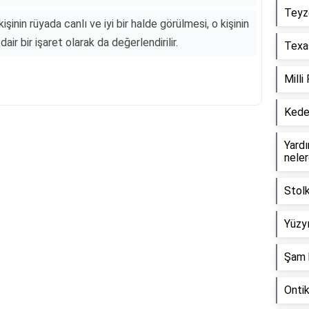
Teyz
şinin rüyada canlı ve iyi bir halde görülmesi, o kişinin
ir bir işaret olarak da değerlendirilir.
Texas
Milli
Keder
Yardım
neler
Reklam Alanı
Stol
Yüzyı
Şam 
Onti