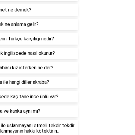
net ne demek?
k ne anlama gelir?
rin Türkçe karşılığı nedir?
k ingilizcede nasıl okunur?
abası kız isterken ne der?
 ile hangi diller akraba?
ede kaç tane ince ünlü var?
a ve kanka aynı mı?
ile uslanmayanı etmeli tekdir tekdir
slanmayanın hakkı kötektir n..