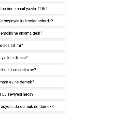
tan önce nasıl yazılır TDK?
le başlayan kelimeler nelerdir?
 emojisi ne anlama gelir?
e söz zıt mı?
yin kısaltması?
tin zıt anlamlısı ne?
mam ev ne demek?
 C5 seviyesi nedir?
resyonu durdurmak ne demek?