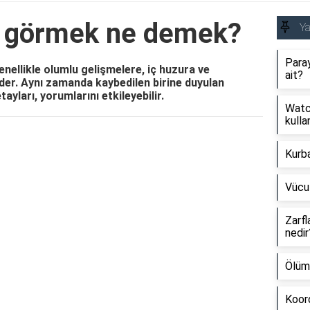
lı görmek ne demek?
Y
Paray
enellikle olumlu gelişmelere, iç huzura ve
ait?
der. Aynı zamanda kaybedilen birine duyulan
ayları, yorumlarını etkileyebilir.
Watch
kullan
Reklam Alanı
Kurb
Vücu
Zarfl
nedir
Ölüm
Koord