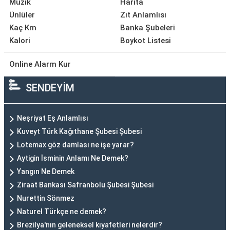
Müzik
Harita
Ünlüler
Zıt Anlamlısı
Kaç Km
Banka Şubeleri
Kalori
Boykot Listesi
Online Alarm Kur
SENDEYİM
Neşriyat Eş Anlamlısı
Kuveyt Türk Kağıthane Şubesi Şubesi
Lotemax göz damlası ne işe yarar?
Aytigin İsminin Anlamı Ne Demek?
Yangın Ne Demek
Ziraat Bankası Safranbolu Şubesi Şubesi
Nurettin Sönmez
Naturel Türkçe ne demek?
Brezilya'nın geleneksel kıyafetleri nelerdir?