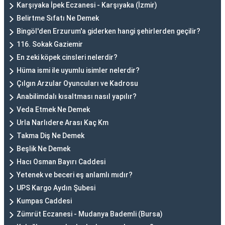
Karşıyaka İpek Eczanesi - Karşıyaka (İzmir)
Belirtme Sıfatı Ne Demek
Bingöl'den Erzurum'a giderken hangi şehirlerden geçilir?
116. Sokak Gaziemir
En zeki köpek cinsleri nelerdir?
Hüma ismi ile uyumlu isimler nelerdir?
Çılgın Arzular Oyuncuları ve Kadrosu
Anabilimdalı kısaltması nasıl yapılır?
Veda Etmek Ne Demek
Urla Narlıdere Arası Kaç Km
Takma Diş Ne Demek
Beşlik Ne Demek
Hacı Osman Bayırı Caddesi
Yetenek ve beceri eş anlamlı mıdır?
UPS Kargo Aydın Şubesi
Kumpas Caddesi
Zümrüt Eczanesi - Mudanya Bademli (Bursa)