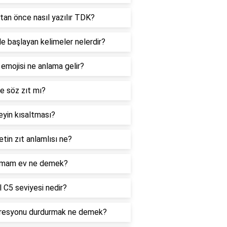
tan önce nasıl yazılır TDK?
le başlayan kelimeler nelerdir?
 emojisi ne anlama gelir?
e söz zıt mı?
yin kısaltması?
tin zıt anlamlısı ne?
mam ev ne demek?
 C5 seviyesi nedir?
resyonu durdurmak ne demek?