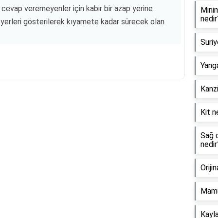
a cevap veremeyenler için kabir bir azap yerine
Minim
nedir
yerleri gösterilerek kıyamete kadar sürecek olan
Suriy
Yanga
Kanzi
Kit n
Reklam Alanı
Sağ o
nedir
Oriji
Mamu
Kayla