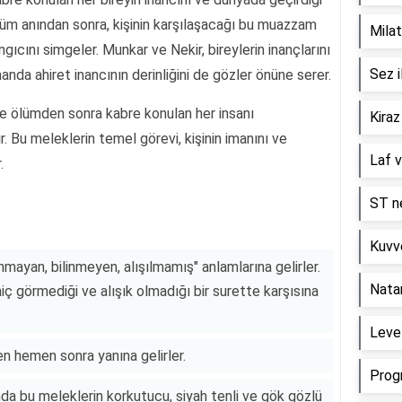
üm anından sonra, kişinin karşılaşacağı bu muazzam
Milat
gıcını simgeler. Munkar ve Nekir, bireylerin inançlarını
Sez i
nda ahiret inancının derinliğini de gözler önüne serer.
re ölümden sonra kabre konulan her insanı
Kiraz
r. Bu meleklerin temel görevi, kişinin imanını ve
Laf v
.
ST ne
Kuvve
nmayan, bilinmeyen, alışılmamış" anlamlarına gelirler.
Nata
hiç görmediği ve alışık olmadığı bir surette karşısına
Level
n hemen sonra yanına gelirler.
Prog
nda bu meleklerin korkutucu, siyah tenli ve gök gözlü