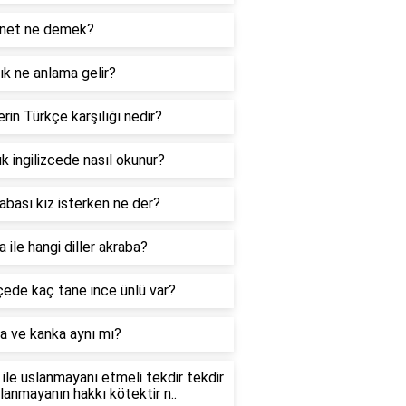
net ne demek?
k ne anlama gelir?
rin Türkçe karşılığı nedir?
k ingilizcede nasıl okunur?
abası kız isterken ne der?
 ile hangi diller akraba?
ede kaç tane ince ünlü var?
a ve kanka aynı mı?
ile uslanmayanı etmeli tekdir tekdir
slanmayanın hakkı kötektir n..