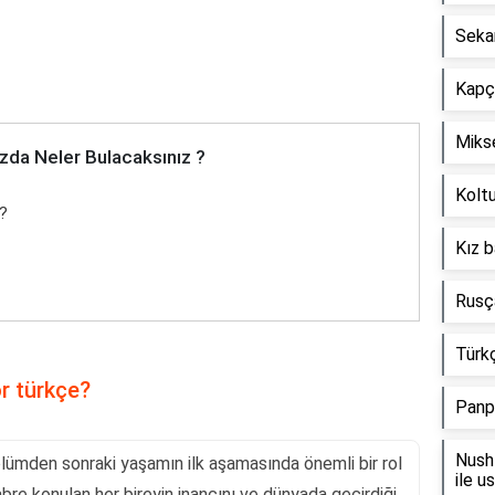
Seka
Kapçı
Mikse
zda Neler Bulacaksınız ?
Koltu
e?
Kız b
Rusça
Türkç
r türkçe?
Panp
Nush 
lümden sonraki yaşamın ilk aşamasında önemli bir rol
ile u
abre konulan her bireyin inancını ve dünyada geçirdiği