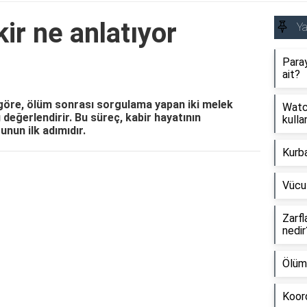
r ne anlatıyor
Y
Paray
ait?
 göre, ölüm sonrası sorgulama yapan iki melek
Watch
 değerlendirir. Bu süreç, kabir hayatının
kullan
nun ilk adımıdır.
Kurb
Reklam Alanı
Vücu
Zarfl
nedir
Ölüm
Koord