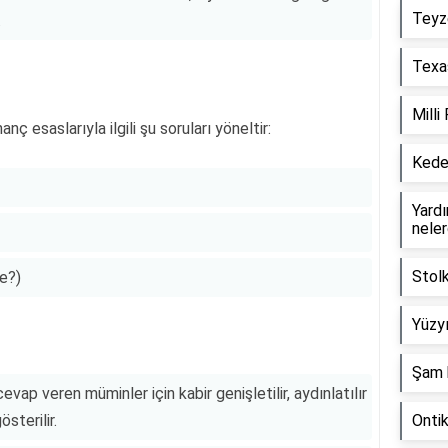
Teyz
.
Texas
Milli
nç esaslarıyla ilgili şu soruları yöneltir:
Keder
Yardım
neler
Stol
e?)
Yüzyı
Şam 
evap veren müminler için kabir genişletilir, aydınlatılır
sterilir.
Onti