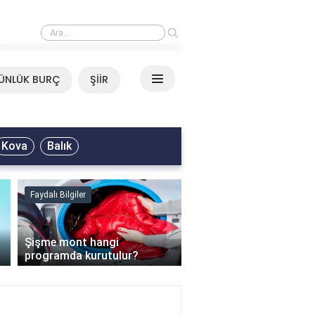
›
Mirkelam - Tavla Sözleri
ÜNLÜK BURÇ
ŞİİR
Kova
Balık
Faydalı Bilgiler
Faydalı Bilgiler
›
Şişme mont hangi
programda kurutulur?
Şofben suyu neden ısı