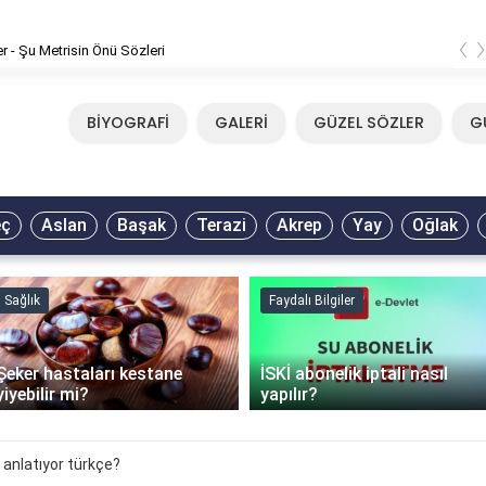
‹
er - Şu Metrisin Önü Sözleri
BİYOGRAFİ
GALERİ
GÜZEL SÖZLER
G
eç
Aslan
Başak
Terazi
Akrep
Yay
Oğlak
Sağlık
Faydalı Bilgiler
Şeker hastaları kestane
İSKİ abonelik iptali nasıl
yiyebilir mi?
yapılır?
 anlatıyor türkçe?