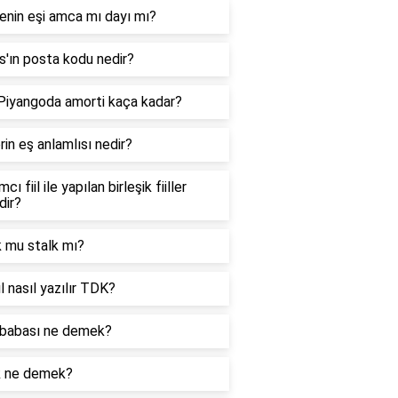
enin eşi amca mı dayı mı?
'ın posta kodu nedir?
 Piyangoda amorti kaça kadar?
in eş anlamlısı nedir?
cı fiil ile yapılan birleşik fiiller
dir?
k mu stalk mı?
l nasıl yazılır TDK?
babası ne demek?
k ne demek?