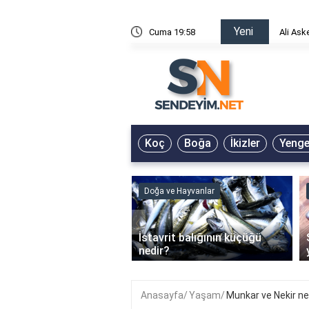
Yeni
risin Önü Sözleri
Cuma 19:58
Ali Ask
Koç
Boğa
İkizler
Yeng
ve Hayvanlar
Doğa ve Hayvanlar
‹
li en çok hangi iklimde
İstavrit balığının küçüğü
r?
nedir?
Anasayfa
Yaşam
Munkar ve Nekir ne