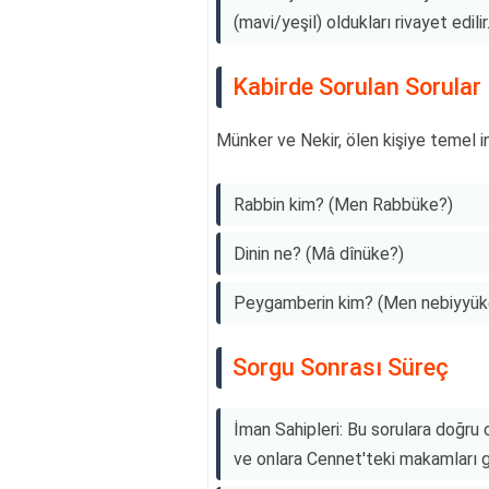
(mavi/yeşil) oldukları rivayet edilir
Kabirde Sorulan Sorular
Münker ve Nekir, ölen kişiye temel ina
Rabbin kim? (Men Rabbüke?)
Dinin ne? (Mâ dînüke?)
Peygamberin kim? (Men nebiyyük
Sorgu Sonrası Süreç
İman Sahipleri: Bu sorulara doğru c
ve onlara Cennet'teki makamları gö