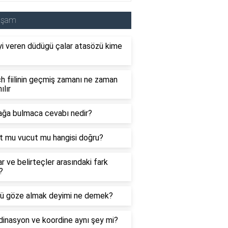
aşam
i veren düdügü çalar atasözü kime
 fiilinin geçmiş zamanı ne zaman
ılır
ağa bulmaca cevabı nedir?
t mu vucut mu hangisi doğru?
ar ve belirteçler arasındaki fark
?
ü göze almak deyimi ne demek?
inasyon ve koordine aynı şey mi?