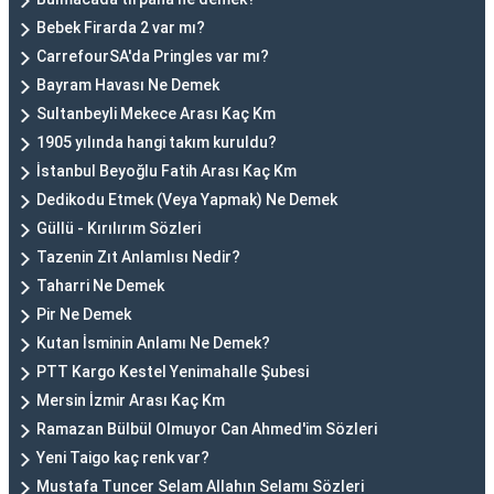
Bebek Firarda 2 var mı?
CarrefourSA'da Pringles var mı?
Bayram Havası Ne Demek
Sultanbeyli Mekece Arası Kaç Km
1905 yılında hangi takım kuruldu?
İstanbul Beyoğlu Fatih Arası Kaç Km
Dedikodu Etmek (Veya Yapmak) Ne Demek
Güllü - Kırılırım Sözleri
Tazenin Zıt Anlamlısı Nedir?
Taharri Ne Demek
Pir Ne Demek
Kutan İsminin Anlamı Ne Demek?
PTT Kargo Kestel Yenimahalle Şubesi
Mersin İzmir Arası Kaç Km
Ramazan Bülbül Olmuyor Can Ahmed'im Sözleri
Yeni Taigo kaç renk var?
Mustafa Tuncer Selam Allahın Selamı Sözleri