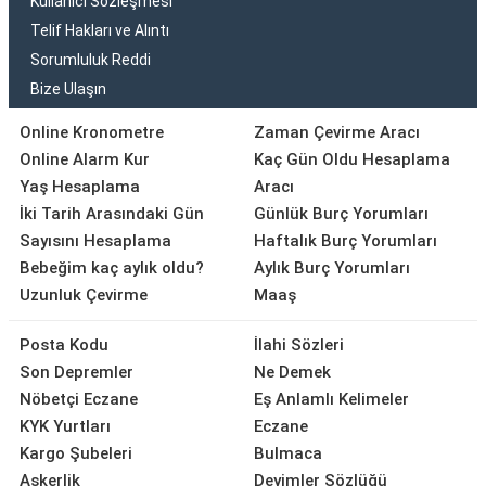
Kullanıcı Sözleşmesi
Telif Hakları ve Alıntı
Sorumluluk Reddi
Bize Ulaşın
Online Kronometre
Zaman Çevirme Aracı
Online Alarm Kur
Kaç Gün Oldu Hesaplama
Yaş Hesaplama
Aracı
İki Tarih Arasındaki Gün
Günlük Burç Yorumları
Sayısını Hesaplama
Haftalık Burç Yorumları
Bebeğim kaç aylık oldu?
Aylık Burç Yorumları
Uzunluk Çevirme
Maaş
Posta Kodu
İlahi Sözleri
Son Depremler
Ne Demek
Nöbetçi Eczane
Eş Anlamlı Kelimeler
KYK Yurtları
Eczane
Kargo Şubeleri
Bulmaca
Askerlik
Deyimler Sözlüğü