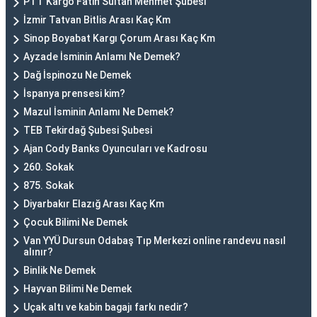
PTT Kargo Fatih Sultan Mehmet Şubesi
İzmir Tatvan Bitlis Arası Kaç Km
Sinop Boyabat Kargı Çorum Arası Kaç Km
Ayzade İsminin Anlamı Ne Demek?
Dağ İspinozu Ne Demek
İspanya prensesi kim?
Mazul İsminin Anlamı Ne Demek?
TEB Tekirdağ Şubesi Şubesi
Ajan Cody Banks Oyuncuları ve Kadrosu
260. Sokak
875. Sokak
Diyarbakır Elazığ Arası Kaç Km
Çocuk Bilimi Ne Demek
Van YYÜ Dursun Odabaş Tıp Merkezi online randevu nasıl
alınır?
Binlik Ne Demek
Hayvan Bilimi Ne Demek
Uçak altı ve kabin bagajı farkı nedir?