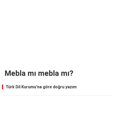
TARİFLERİ
HİKAYELER
Bize
Ulaşın
Mebla mı mebla mı?
Türk Dil Kurumu'na göre doğru yazım
Reklam Alanı