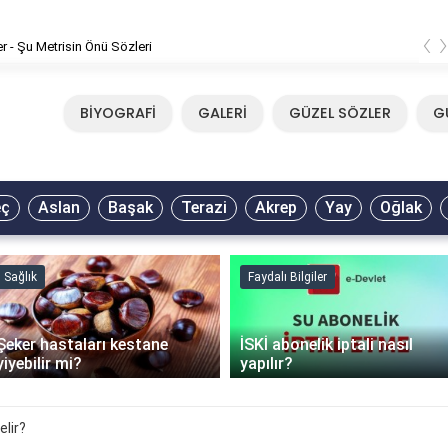
‹
er - Şu Metrisin Önü Sözleri
BİYOGRAFİ
GALERİ
GÜZEL SÖZLER
G
eç
Aslan
Başak
Terazi
Akrep
Yay
Oğlak
Sağlık
Faydalı Bilgiler
Şeker hastaları kestane
İSKİ abonelik iptali nasıl
yiyebilir mi?
yapılır?
lir?