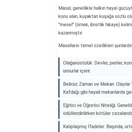
Masal, genellikle halkın hayal gücüy
konu alan, kuşaktan kuşağa sözlü ola
"mesel" (örnek, ibretlik hikaye) ke
kazanmıştır.
Masalların temel özellikleri şunlardır
Olağanüstülük: Devler, periler, kon
unsurlar içerir.
Belirsiz Zaman ve Mekan: Olaylar "
Kafdağı gibi hayali mekanlarda ge
Eğitici ve Öğretici Niteliği: Genel
ödüllendirilirken kötüler cezalandırı
Kalıplaşmış İfadeler: Başında, ort