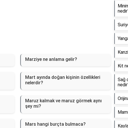
Minim
nedir
Suriy
Yanga
Kanzi
Marziye ne anlama gelir?
Kit n
Mart ayında doğan kişinin özellikleri
Sağ o
nelerdir?
nedir
Oriji
Maruz kalmak ve maruz görmek aynı
şey mi?
Mamu
Mars hangi burçta bulmaca?
Kayla