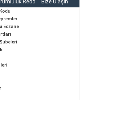
rumluluk Reddi
Bize Ulaşın
 Kodu
epremler
i Eczane
rtları
Şubeleri
ik
leri
r
m