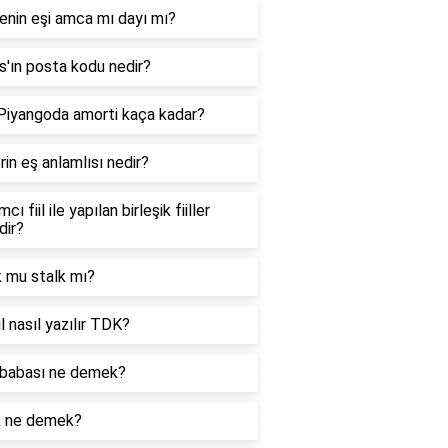
enin eşi amca mı dayı mı?
'ın posta kodu nedir?
 Piyangoda amorti kaça kadar?
in eş anlamlısı nedir?
cı fiil ile yapılan birleşik fiiller
dir?
k mu stalk mı?
l nasıl yazılır TDK?
babası ne demek?
k ne demek?