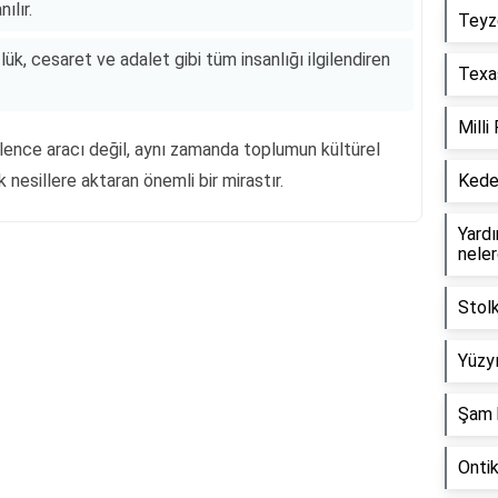
ılır.
Teyz
ük, cesaret ve adalet gibi tüm insanlığı ilgilendiren
Texas
Milli
ğlence aracı değil, aynı zamanda toplumun kültürel
k nesillere aktaran önemli bir mirastır.
Keder
Yardım
neler
Reklam Alanı
Stol
Yüzyı
Şam 
Onti