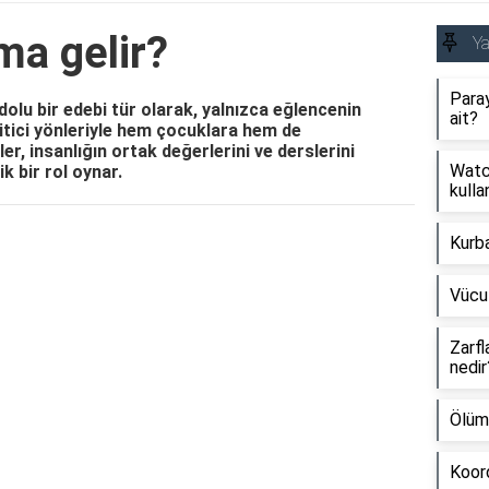
ma gelir?
Y
Paray
olu bir edebi tür olarak, yalnızca eğlencenin
ait?
ğitici yönleriyle hem çocuklara hem de
er, insanlığın ortak değerlerini ve derslerini
Watch
k bir rol oynar.
kullan
Kurb
Reklam Alanı
Vücu
Zarfl
nedir
Ölüm
Koord