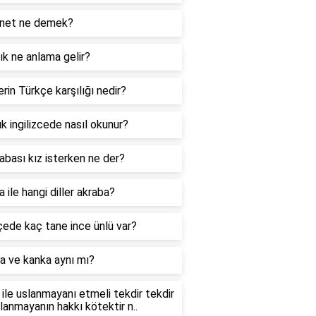
net ne demek?
k ne anlama gelir?
rin Türkçe karşılığı nedir?
k ingilizcede nasıl okunur?
abası kız isterken ne der?
 ile hangi diller akraba?
ede kaç tane ince ünlü var?
a ve kanka aynı mı?
ile uslanmayanı etmeli tekdir tekdir
slanmayanın hakkı kötektir n..