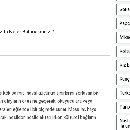
Seka
Kapçı
zda Neler Bulacaksınız ?
Mikse
Koltu
Kız b
Rusça
de kök salmış, hayal gücünün sınırlarını zorlayan bir
Türkç
adan olayların ötesine geçerek, okuyuculara veya
Panp
ersleri eğlenceli bir biçimde sunar. Masallar, hayal
rak, nesilden nesile aktarılırken kültürel bağların
Nush 
ile u