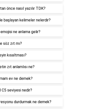
tan önce nasıl yazılır TDK?
le başlayan kelimeler nelerdir?
 emojisi ne anlama gelir?
e söz zıt mı?
yin kısaltması?
tin zıt anlamlısı ne?
mam ev ne demek?
 C5 seviyesi nedir?
resyonu durdurmak ne demek?