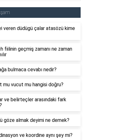
aşam
i veren düdügü çalar atasözü kime
 fiilinin geçmiş zamanı ne zaman
ılır
ağa bulmaca cevabı nedir?
t mu vucut mu hangisi doğru?
ar ve belirteçler arasındaki fark
?
ü göze almak deyimi ne demek?
inasyon ve koordine aynı şey mi?