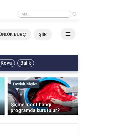
›
Mirkelam - Tavla Sözleri
ÜNLÜK BURÇ
ŞİİR
Kova
Balık
Faydalı Bilgiler
Faydalı Bilgiler
›
Şişme mont hangi
programda kurutulur?
Şofben suyu neden ısı