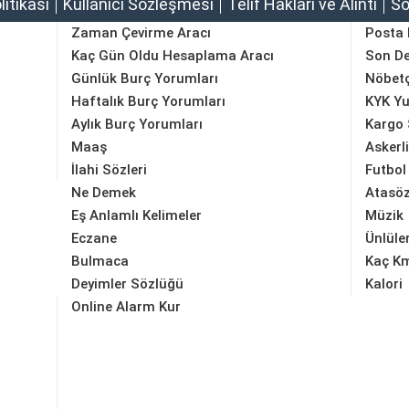
olitikası
Kullanıcı Sözleşmesi
Telif Hakları ve Alıntı
So
Zaman Çevirme Aracı
Posta
Kaç Gün Oldu Hesaplama Aracı
Son D
Günlük Burç Yorumları
Nöbetç
Haftalık Burç Yorumları
KYK Yu
Aylık Burç Yorumları
Kargo 
Maaş
Askerl
İlahi Sözleri
Futbol
Ne Demek
Atasöz
Eş Anlamlı Kelimeler
Müzik
Eczane
Ünlüle
Bulmaca
Kaç K
Deyimler Sözlüğü
Kalori
Online Alarm Kur