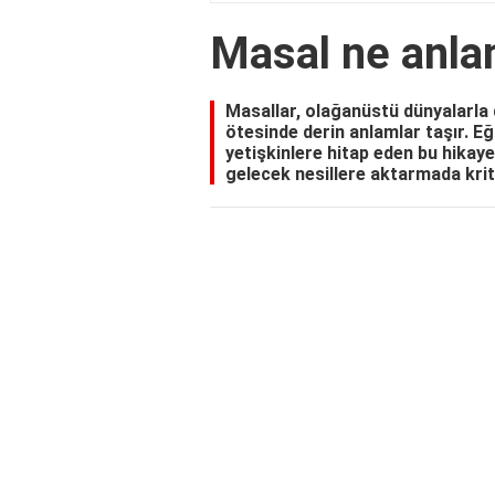
Masal ne anla
Masallar, olağanüstü dünyalarla d
ötesinde derin anlamlar taşır. E
yetişkinlere hitap eden bu hikayel
gelecek nesillere aktarmada kriti