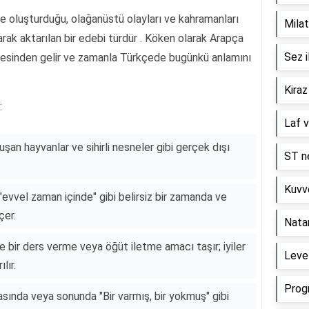
le oluşturduğu, olağanüstü olayları ve kahramanları
Milat
rak aktarılan bir edebi türdür . Köken olarak Arapça
Sez i
limesinden gelir ve zamanla Türkçede bugünkü anlamını
Kiraz
:
Laf v
uşan hayvanlar ve sihirli nesneler gibi gerçek dışı
ST ne
Kuvve
evvel zaman içinde" gibi belirsiz bir zamanda ve
çer.
Nata
de bir ders verme veya öğüt iletme amacı taşır; iyiler
Level
lır.
Prog
asında veya sonunda "Bir varmış, bir yokmuş" gibi