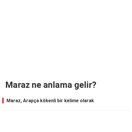
TARİFLERİ
HİKAYELER
Bize
Ulaşın
Maraz ne anlama gelir?
Maraz, Arapça kökenli bir kelime olarak
Reklam Alanı