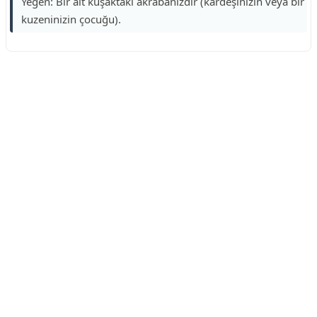
Yeğen: Bir alt kuşaktaki akrabanızdır (kardeşinizin veya bir
kuzeninizin çocuğu).
Reklam Alanı