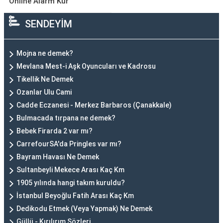
Online Alarm Kur
SENDEYİM
Mojna ne demek?
Mevlana Mest-i Aşk Oyuncuları ve Kadrosu
Tikellik Ne Demek
Ozanlar Ulu Cami
Cadde Eczanesi - Merkez Barbaros (Çanakkale)
Bulmacada tırpana ne demek?
Bebek Firarda 2 var mı?
CarrefourSA'da Pringles var mı?
Bayram Havası Ne Demek
Sultanbeyli Mekece Arası Kaç Km
1905 yılında hangi takım kuruldu?
İstanbul Beyoğlu Fatih Arası Kaç Km
Dedikodu Etmek (Veya Yapmak) Ne Demek
Güllü - Kırılırım Sözleri