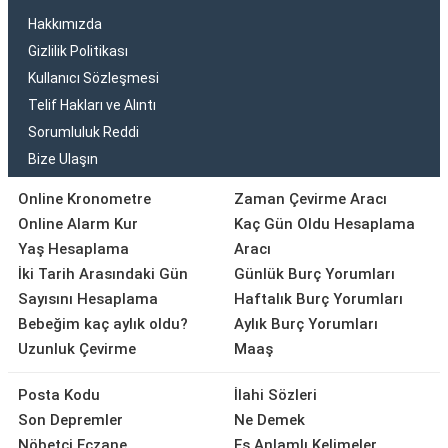
Hakkımızda
Gizlilik Politikası
Kullanıcı Sözleşmesi
Telif Hakları ve Alıntı
Sorumluluk Reddi
Bize Ulaşın
Online Kronometre
Zaman Çevirme Aracı
Online Alarm Kur
Kaç Gün Oldu Hesaplama
Yaş Hesaplama
Aracı
İki Tarih Arasındaki Gün
Günlük Burç Yorumları
Sayısını Hesaplama
Haftalık Burç Yorumları
Bebeğim kaç aylık oldu?
Aylık Burç Yorumları
Uzunluk Çevirme
Maaş
Posta Kodu
İlahi Sözleri
Son Depremler
Ne Demek
Nöbetçi Eczane
Eş Anlamlı Kelimeler