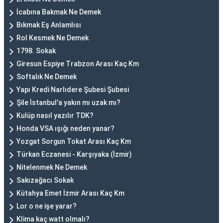
İcabına Bakmak Ne Demek
Bıkmak Eş Anlamlısı
Rol Kesmek Ne Demek
1798. Sokak
Giresun Espiye Trabzon Arası Kaç Km
Softalık Ne Demek
Yapı Kredi Narlıdere Şubesi Şubesi
Şile İstanbul'a yakın mı uzak mı?
Kulüp nasıl yazılır TDK?
Honda VSA ışığı neden yanar?
Yozgat Sorgun Tokat Arası Kaç Km
Türkan Eczanesi - Karşıyaka (İzmir)
Nitelenmek Ne Demek
Sakızağacı Sokak
Kütahya Emet İzmir Arası Kaç Km
Lor o ne işe yarar?
Klima kaç watt olmalı?