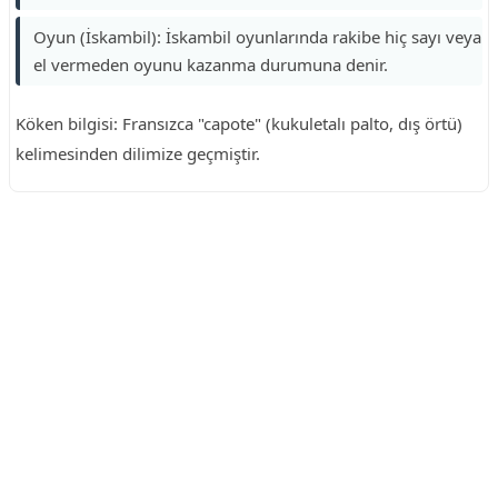
Oyun (İskambil): İskambil oyunlarında rakibe hiç sayı veya
el vermeden oyunu kazanma durumuna denir.
Köken bilgisi: Fransızca "capote" (kukuletalı palto, dış örtü)
kelimesinden dilimize geçmiştir.
Reklam Alanı