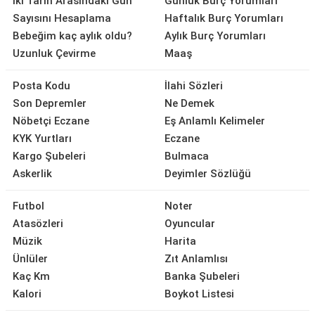
İki Tarih Arasındaki Gün
Günlük Burç Yorumları
Sayısını Hesaplama
Haftalık Burç Yorumları
Bebeğim kaç aylık oldu?
Aylık Burç Yorumları
Uzunluk Çevirme
Maaş
Posta Kodu
İlahi Sözleri
Son Depremler
Ne Demek
Nöbetçi Eczane
Eş Anlamlı Kelimeler
KYK Yurtları
Eczane
Kargo Şubeleri
Bulmaca
Askerlik
Deyimler Sözlüğü
Futbol
Noter
Atasözleri
Oyuncular
Müzik
Harita
Ünlüler
Zıt Anlamlısı
Kaç Km
Banka Şubeleri
Kalori
Boykot Listesi