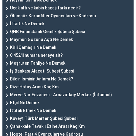
Hayvan Bilimi Ne Demek
Uçak altı ve kabin bagajı farkı nedir?
Ölümsüz Karanfiller Oyuncuları ve Kadrosu
İftarlık Ne Demek
QNB Finansbank Gemlik Şubesi Şubesi
Maymun Gözünü Açtı Ne Demek
Kirli Çamaşır Ne Demek
0 452'li numara nereye ait?
Meşruten Tahliye Ne Demek
İş Bankası Alaçatı Şubesi Şubesi
Bilgin İsminin Anlamı Ne Demek?
Rize Hatay Arası Kaç Km
Merve Nur Eczanesi - Arnavutköy Merkez (İstanbul)
Etçil Ne Demek
İttifak Etmek Ne Demek
Kuveyt Türk Merter Şubesi Şubesi
Çanakkale Tavaklı Ezine Arası Kaç Km
Hostel Part 4 Oyuncuları ve Kadrosu