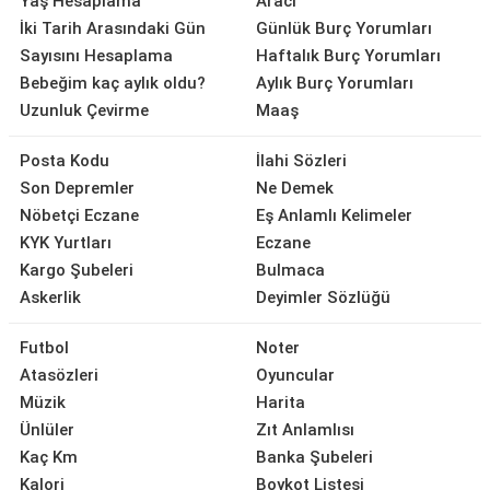
Yaş Hesaplama
Aracı
İki Tarih Arasındaki Gün
Günlük Burç Yorumları
Sayısını Hesaplama
Haftalık Burç Yorumları
Bebeğim kaç aylık oldu?
Aylık Burç Yorumları
Uzunluk Çevirme
Maaş
Posta Kodu
İlahi Sözleri
Son Depremler
Ne Demek
Nöbetçi Eczane
Eş Anlamlı Kelimeler
KYK Yurtları
Eczane
Kargo Şubeleri
Bulmaca
Askerlik
Deyimler Sözlüğü
Futbol
Noter
Atasözleri
Oyuncular
Müzik
Harita
Ünlüler
Zıt Anlamlısı
Kaç Km
Banka Şubeleri
Kalori
Boykot Listesi