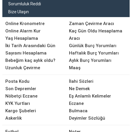
Sorumluluk Reddi
Bize Ulaşın
Online Kronometre
Zaman Çevirme Aracı
Online Alarm Kur
Kaç Gün Oldu Hesaplama
Yaş Hesaplama
Aracı
İki Tarih Arasındaki Gün
Günlük Burç Yorumları
Sayısını Hesaplama
Haftalık Burç Yorumları
Bebeğim kaç aylık oldu?
Aylık Burç Yorumları
Uzunluk Çevirme
Maaş
Posta Kodu
İlahi Sözleri
Son Depremler
Ne Demek
Nöbetçi Eczane
Eş Anlamlı Kelimeler
KYK Yurtları
Eczane
Kargo Şubeleri
Bulmaca
Askerlik
Deyimler Sözlüğü
Futbol
Noter