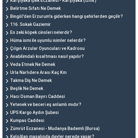
Karşıyaka İpek Eczanesi - Karşıyaka (İzmir)
Belirtme Sıfatı Ne Demek
Bingöl'den Erzurum'a giderken hangi şehirlerden geçilir?
116. Sokak Gaziemir
En zeki köpek cinsleri nelerdir?
Hüma ismi ile uyumlu isimler nelerdir?
Çılgın Arzular Oyuncuları ve Kadrosu
Anabilimdalı kısaltması nasıl yapılır?
Veda Etmek Ne Demek
Urla Narlıdere Arası Kaç Km
Takma Diş Ne Demek
Beşlik Ne Demek
Hacı Osman Bayırı Caddesi
Yetenek ve beceri eş anlamlı mıdır?
UPS Kargo Aydın Şubesi
Kumpas Caddesi
Zümrüt Eczanesi - Mudanya Bademli (Bursa)
Keloğlan masalında devler nerede yaşar?