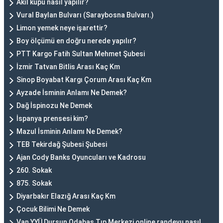
Akıl küpü nasıl yapılır?
Vural Baylan Bulvarı (Saraybosna Bulvarı.)
Limon yemek neye işarettir?
Boy ölçümü en doğru nerede yapılır?
PTT Kargo Fatih Sultan Mehmet Şubesi
İzmir Tatvan Bitlis Arası Kaç Km
Sinop Boyabat Kargı Çorum Arası Kaç Km
Ayzade İsminin Anlamı Ne Demek?
Dağ İspinozu Ne Demek
İspanya prensesi kim?
Mazul İsminin Anlamı Ne Demek?
TEB Tekirdağ Şubesi Şubesi
Ajan Cody Banks Oyuncuları ve Kadrosu
260. Sokak
875. Sokak
Diyarbakır Elazığ Arası Kaç Km
Çocuk Bilimi Ne Demek
Van YYÜ Dursun Odabaş Tıp Merkezi online randevu nasıl