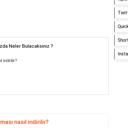
Twitt
Quick
Short
zda Neler Bulacaksınız ?
Inst
indirilir?
sı nasıl indirilir?