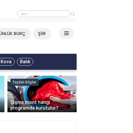
›
Mirkelam - Tavla Sözleri
ÜNLÜK BURÇ
ŞİİR
Kova
Balık
Faydalı Bilgiler
Faydalı Bilgiler
›
Şişme mont hangi
programda kurutulur?
Şofben suyu neden ısı