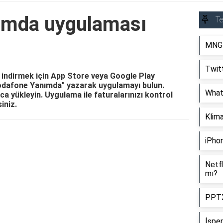
ımda uygulaması
Te
MNG K
Twit
indirmek için App Store veya Google Play
odafone Yanımda" yazarak uygulamayı bulun.
Whats
ca yükleyin. Uygulama ile faturalarınızı kontrol
siniz.
Klima
Reklam Alanı
iPho
Netfl
mı?
PPTX
İsper