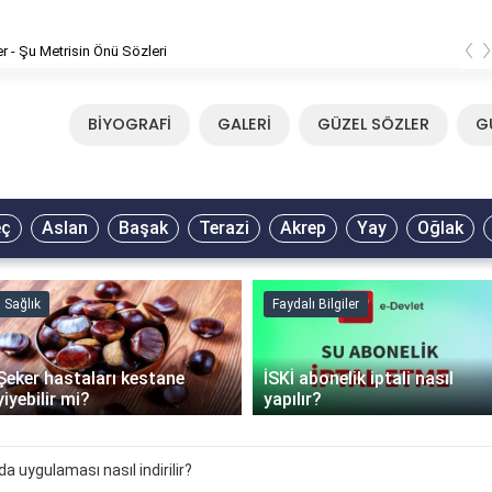
‹
er - Şu Metrisin Önü Sözleri
BİYOGRAFİ
GALERİ
GÜZEL SÖZLER
G
eç
Aslan
Başak
Terazi
Akrep
Yay
Oğlak
Sağlık
Faydalı Bilgiler
Şeker hastaları kestane
İSKİ abonelik iptali nasıl
yiyebilir mi?
yapılır?
 uygulaması nasıl indirilir?