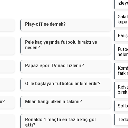
izley
Gala
kupa 
Play-off ne demek?
Barı
Pele kaç yaşında futbolu bıraktı ve
neden?
Futbo
neler
Papaz Spor TV nasıl izlenir?
Kombi
fark 
O ile başlayan futbolcular kimlerdir?
Rıdv
bırak
du?
Mılan hangi ülkenin takımı?
Sol b
Ronaldo 1 maçta en fazla kaç gol
Tedbi
attı?