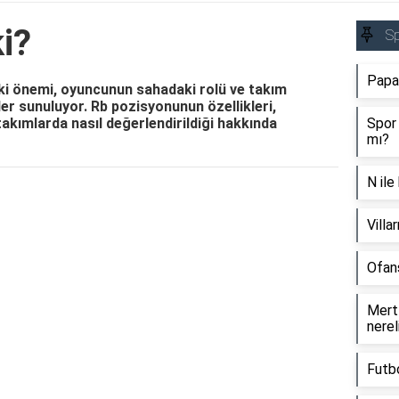
i?
S
Papaz
aki önemi, oyuncunun sahadaki rolü ve takım
iler sunuluyor. Rb pozisyonunun özellikleri,
akımlarda nasıl değerlendirildiği hakkında
Spor 
mı?
N ile
Reklam Alanı
Villa
Ofans
Mert 
nerel
Futb