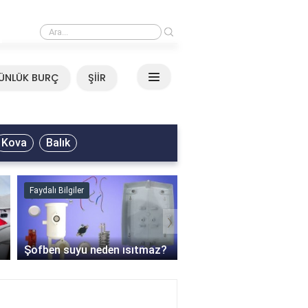
›
Neşet Ertaş - Yazımı Kışa Çevirdin Sözleri
ÜNLÜK BURÇ
ŞİİR
Kova
Balık
Faydalı Bilgiler
Blog
›
Modern Villa Kapısı 202
Güvenlik, Tasarım ve Ya
Şofben suyu neden ısıtmaz?
Rehberi