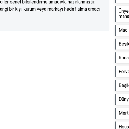
lgiler genel bilgilendirme amacıyla hazırlanmıştır.
angi bir kişi, kurum veya markayı hedef alma amacı
Ünye 
maha
Mac 
Beşik
Reklam Alanı
Ronal
Forve
Beşik
Düny
Mert
Hous