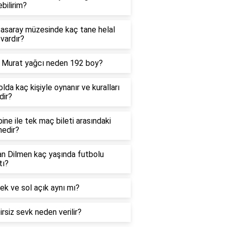
ebilirim?
tasaray müzesinde kaç tane helal
vardır?
ş Murat yağcı neden 192 boy?
lda kaç kişiyle oynanır ve kuralları
dir?
ne ile tek maç bileti arasındaki
nedir?
an Dilmen kaç yaşında futbolu
tı?
ek ve sol açık aynı mı?
rsiz sevk neden verilir?