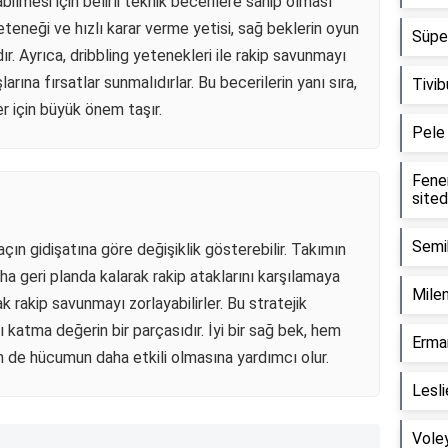
ilmesi için belirli teknik becerilere sahip olması
teneği ve hızlı karar verme yetisi, sağ beklerin oyun
Süper
rdır. Ayrıca, dribbling yetenekleri ile rakip savunmayı
rına fırsatlar sunmalıdırlar. Bu becerilerin yanı sıra,
Tivib
er için büyük önem taşır.
Pele
Fener
sited
Semih
açın gidişatına göre değişiklik gösterebilir. Takımın
a geri planda kalarak rakip ataklarını karşılamaya
Mile
k rakip savunmayı zorlayabilirler. Bu stratejik
ı katma değerin bir parçasıdır. İyi bir sağ bek, hem
Erman
 de hücumun daha etkili olmasına yardımcı olur.
Lesli
Voley