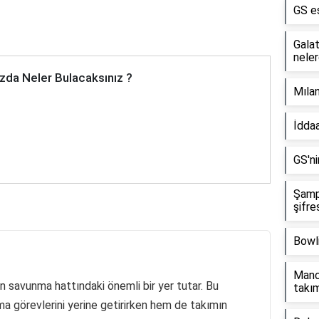
GS es
Galat
neler
zda Neler Bulacaksınız ?
Mılan
İdda
GS'ni
Şampi
şifre
Bowli
Manch
 savunma hattındaki önemli bir yer tutar. Bu
takı
a görevlerini yerine getirirken hem de takımın