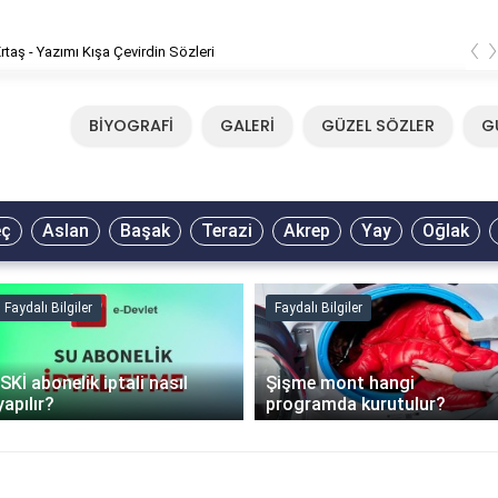
‹
rtaş - Yazımı Kışa Çevirdin Sözleri
BİYOGRAFİ
GALERİ
GÜZEL SÖZLER
G
eç
Aslan
Başak
Terazi
Akrep
Yay
Oğlak
Faydalı Bilgiler
Faydalı Bilgiler
İSKİ abonelik iptali nasıl
Şişme mont hangi
yapılır?
programda kurutulur?