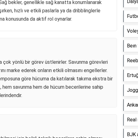
Dalya
Sağ bekler, genellikle sağ kanatta konumlanarak
ırken, hızlı ve etkili paslarla ya da dribblinglerle
Futb
a konusunda da aktif rol oynarlar.
Voley
Beın 
Reebo
 çok yönlü bir görev üstlenirler. Savunma görevleri
nı marke ederek onların etkili olmasını engellerler.
Ertuğ
temposuna göre hücuma da katılarak takıma ekstra bir
nle, hem savunma hem de hücum becerilerine sahip
Joggi
erindendir.
Ankar
Real 
BJK a