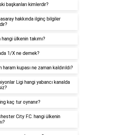
ki başkanları kimlerdir?
asaray hakkında ilginç bilgiler
dir?
 hangi ülkenin takımı?
ada 1/X ne demek?
n haram kupası ne zaman kaldırıldı?
yonlar Ligi hangi yabancı kanalda
siz?
ng kaç tur oynanır?
ester City F.C. hangi ülkenin
mı?