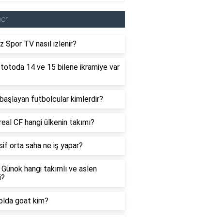
por
 Spor TV nasıl izlenir?
totoda 14 ve 15 bilene ikramiye var
 başlayan futbolcular kimlerdir?
rreal CF hangi ülkenin takımı?
if orta saha ne iş yapar?
Günok hangi takımlı ve aslen
i?
olda goat kim?