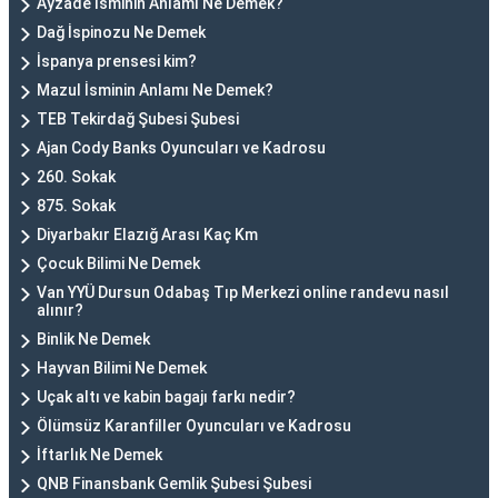
Ayzade İsminin Anlamı Ne Demek?
Dağ İspinozu Ne Demek
İspanya prensesi kim?
Mazul İsminin Anlamı Ne Demek?
TEB Tekirdağ Şubesi Şubesi
Ajan Cody Banks Oyuncuları ve Kadrosu
260. Sokak
875. Sokak
Diyarbakır Elazığ Arası Kaç Km
Çocuk Bilimi Ne Demek
Van YYÜ Dursun Odabaş Tıp Merkezi online randevu nasıl
alınır?
Binlik Ne Demek
Hayvan Bilimi Ne Demek
Uçak altı ve kabin bagajı farkı nedir?
Ölümsüz Karanfiller Oyuncuları ve Kadrosu
İftarlık Ne Demek
QNB Finansbank Gemlik Şubesi Şubesi