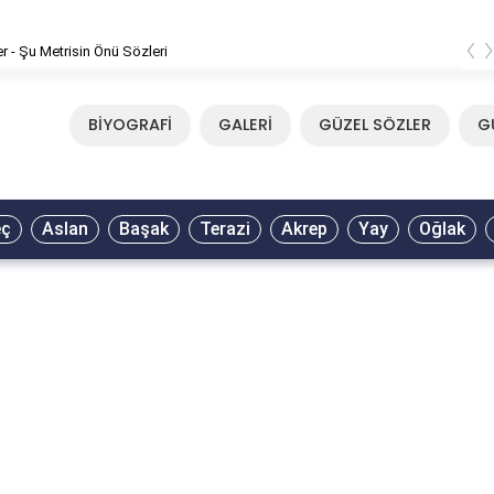
‹
er - Şu Metrisin Önü Sözleri
BİYOGRAFİ
GALERİ
GÜZEL SÖZLER
G
eç
Aslan
Başak
Terazi
Akrep
Yay
Oğlak