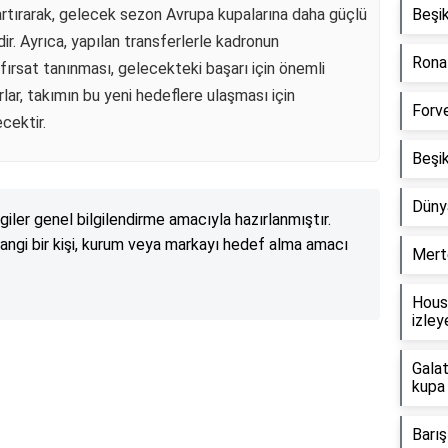
rtırarak, gelecek sezon Avrupa kupalarına daha güçlü
Beşik
ir. Ayrıca, yapılan transferlerle kadronun
Ronal
fırsat tanınması, gelecekteki başarı için önemli
arlar, takımın bu yeni hedeflere ulaşması için
Forve
cektir.
Beşik
Düny
lgiler genel bilgilendirme amacıyla hazırlanmıştır.
angi bir kişi, kurum veya markayı hedef alma amacı
Mert
Hous
izley
Reklam Alanı
Gala
kupa 
Barı