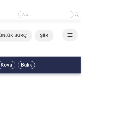
›
Mirkelam - Tavla Sözleri
ÜNLÜK BURÇ
ŞİİR
Kova
Balık