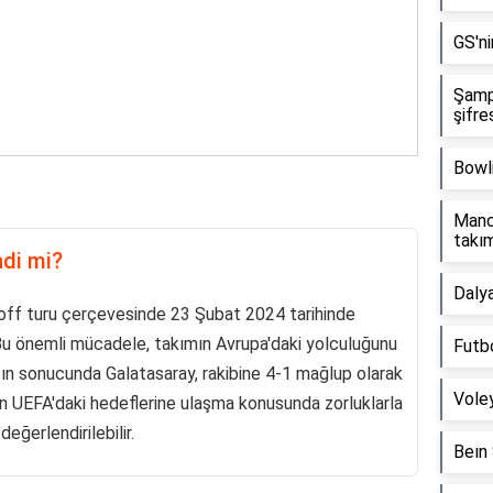
GS'ni
Şampi
şifre
Bowli
Manch
takı
ndi mi?
Dalya
-off turu çerçevesinde 23 Şubat 2024 tarihinde
. Bu önemli mücadele, takımın Avrupa'daki yolculuğunu
Futb
açın sonucunda Galatasaray, rakibine 4-1 mağlup olarak
Voley
n UEFA'daki hedeflerine ulaşma konusunda zorluklarla
değerlendirilebilir.
Beın 