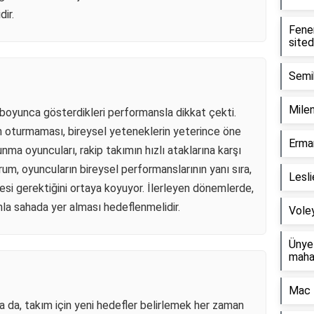
dir.
Fener
sited
Semih
Mile
 boyunca gösterdikleri performansla dikkat çekti.
n oturmaması, bireysel yeteneklerin yeterince öne
Erman
nma oyuncuları, rakip takımın hızlı ataklarına karşı
rum, oyuncuların bireysel performanslarının yanı sıra,
Lesli
esi gerektiğini ortaya koyuyor. İlerleyen dönemlerde,
nla sahada yer alması hedeflenmelidir.
Voley
Ünye 
maha
Mac 
a da, takım için yeni hedefler belirlemek her zaman