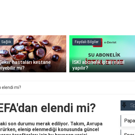
Sağlık
Faydalı Bilgiler
Şeker hastaları kestane
İSKİ abonelik iptali nasıl
yiyebilir mi?
yapılır?
 elendi mi?
EFA'dan elendi mi?
S
Papaz
aki son durumu merak ediliyor. Takım, Avrupa
rürken, elenip elenmediği konusunda güncel