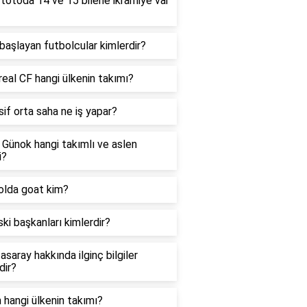
totoda 14 ve 15 bilene ikramiye var
 başlayan futbolcular kimlerdir?
rreal CF hangi ülkenin takımı?
if orta saha ne iş yapar?
Günok hangi takımlı ve aslen
i?
olda goat kim?
ki başkanları kimlerdir?
asaray hakkında ilginç bilgiler
dir?
 hangi ülkenin takımı?