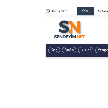
Yeni
risin Önü Sözleri
Cuma 02:36
Ali Ask
Koç
Boğa
İkizler
Yeng