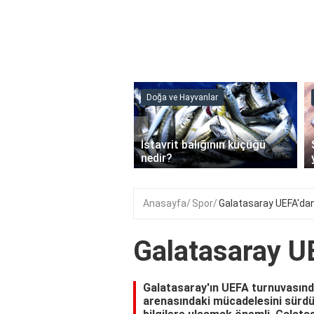
ve Hayvanlar
Doğa ve Hayvanlar
‹
li en çok hangi iklimde
İstavrit balığının küçüğü
r?
nedir?
Anasayfa
Spor
Galatasaray UEFA'dan
Galatasaray U
Galatasaray'ın UEFA turnuvasınd
arenasındaki mücadelesini sürdü