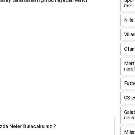
aray taraftarları için bu heyecan verici
Spor 
mı?
N ile
Reklam Alanı
Villa
Ofans
Mert 
nerel
Futb
GS es
Galat
neler
zda Neler Bulacaksınız ?
Mılan