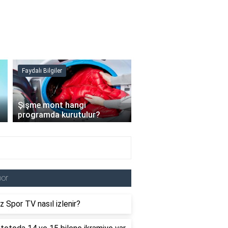
Faydalı Bilgiler
Faydalı Bilgiler
›
Şişme mont hangi
programda kurutulur?
Şofben suyu neden ısı
por
 Spor TV nasıl izlenir?