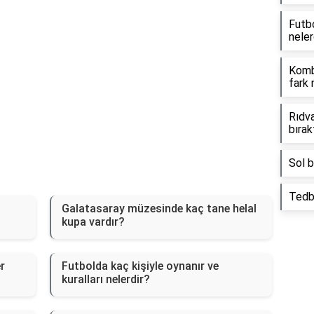
Futbo
neler
Kombi
fark 
Rıdv
bırak
Sol b
Tedbi
Galatasaray müzesinde kaç tane helal
kupa vardır?
r
Futbolda kaç kişiyle oynanır ve
kuralları nelerdir?