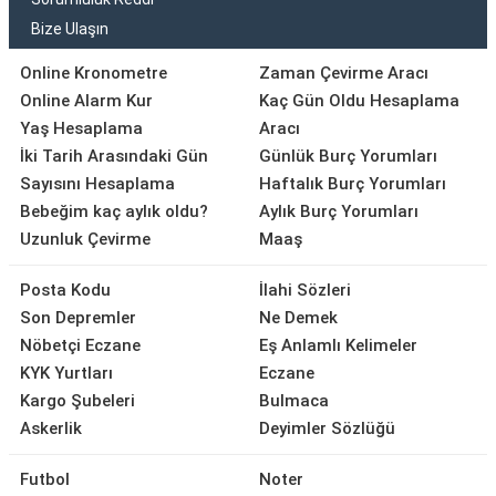
Bize Ulaşın
Online Kronometre
Zaman Çevirme Aracı
Online Alarm Kur
Kaç Gün Oldu Hesaplama
Yaş Hesaplama
Aracı
İki Tarih Arasındaki Gün
Günlük Burç Yorumları
Sayısını Hesaplama
Haftalık Burç Yorumları
Bebeğim kaç aylık oldu?
Aylık Burç Yorumları
Uzunluk Çevirme
Maaş
Posta Kodu
İlahi Sözleri
Son Depremler
Ne Demek
Nöbetçi Eczane
Eş Anlamlı Kelimeler
KYK Yurtları
Eczane
Kargo Şubeleri
Bulmaca
Askerlik
Deyimler Sözlüğü
Futbol
Noter