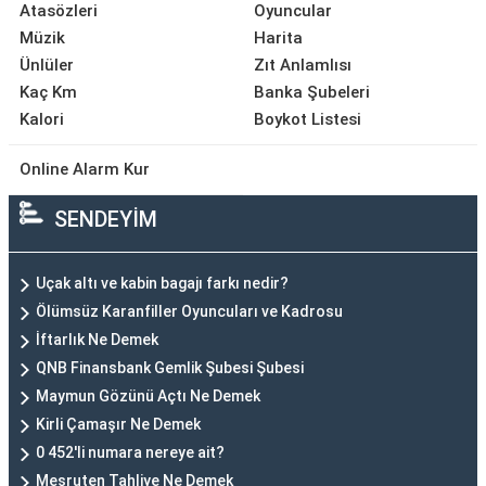
Atasözleri
Oyuncular
Müzik
Harita
Ünlüler
Zıt Anlamlısı
Kaç Km
Banka Şubeleri
Kalori
Boykot Listesi
Online Alarm Kur
SENDEYİM
Uçak altı ve kabin bagajı farkı nedir?
Ölümsüz Karanfiller Oyuncuları ve Kadrosu
İftarlık Ne Demek
QNB Finansbank Gemlik Şubesi Şubesi
Maymun Gözünü Açtı Ne Demek
Kirli Çamaşır Ne Demek
0 452'li numara nereye ait?
Meşruten Tahliye Ne Demek