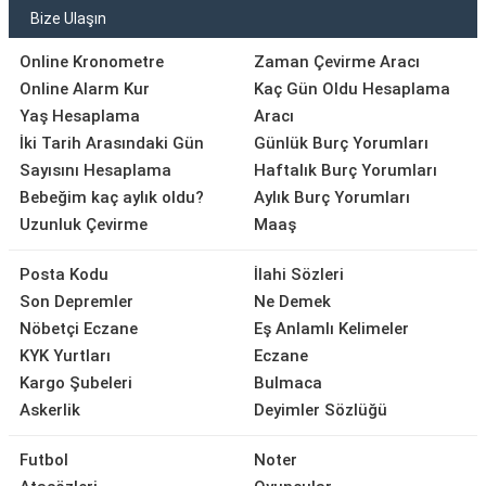
Bize Ulaşın
Online Kronometre
Zaman Çevirme Aracı
Online Alarm Kur
Kaç Gün Oldu Hesaplama
Yaş Hesaplama
Aracı
İki Tarih Arasındaki Gün
Günlük Burç Yorumları
Sayısını Hesaplama
Haftalık Burç Yorumları
Bebeğim kaç aylık oldu?
Aylık Burç Yorumları
Uzunluk Çevirme
Maaş
Posta Kodu
İlahi Sözleri
Son Depremler
Ne Demek
Nöbetçi Eczane
Eş Anlamlı Kelimeler
KYK Yurtları
Eczane
Kargo Şubeleri
Bulmaca
Askerlik
Deyimler Sözlüğü
Futbol
Noter