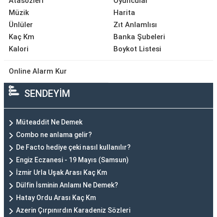
Atasözleri
Oyuncular
Müzik
Harita
Ünlüler
Zıt Anlamlısı
Kaç Km
Banka Şubeleri
Kalori
Boykot Listesi
Online Alarm Kur
SENDEYİM
Müteaddit Ne Demek
Combo ne anlama gelir?
De Facto hediye çeki nasıl kullanılır?
Engiz Eczanesi - 19 Mayıs (Samsun)
İzmir Urla Uşak Arası Kaç Km
Dülfin İsminin Anlamı Ne Demek?
Hatay Ordu Arası Kaç Km
Azerin Çırpınırdın Karadeniz Sözleri