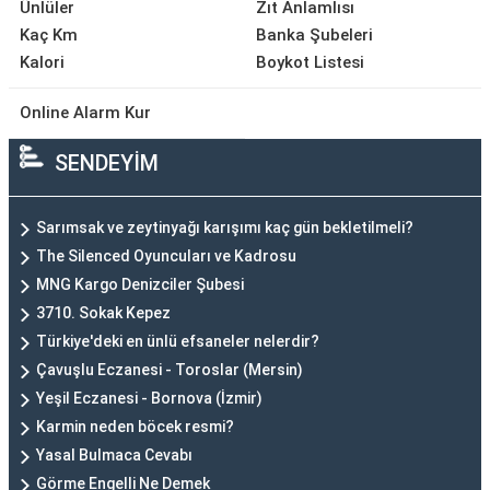
Ünlüler
Zıt Anlamlısı
Kaç Km
Banka Şubeleri
Kalori
Boykot Listesi
Online Alarm Kur
SENDEYİM
Sarımsak ve zeytinyağı karışımı kaç gün bekletilmeli?
The Silenced Oyuncuları ve Kadrosu
MNG Kargo Denizciler Şubesi
3710. Sokak Kepez
Türkiye'deki en ünlü efsaneler nelerdir?
Çavuşlu Eczanesi - Toroslar (Mersin)
Yeşil Eczanesi - Bornova (İzmir)
Karmin neden böcek resmi?
Yasal Bulmaca Cevabı
Görme Engelli Ne Demek