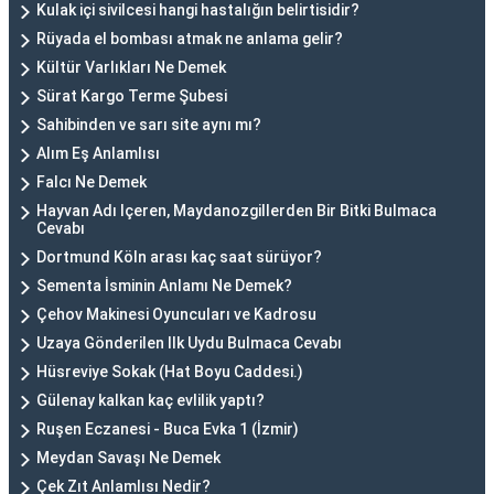
Kulak içi sivilcesi hangi hastalığın belirtisidir?
Rüyada el bombası atmak ne anlama gelir?
Kültür Varlıkları Ne Demek
Sürat Kargo Terme Şubesi
Sahibinden ve sarı site aynı mı?
Alım Eş Anlamlısı
Falcı Ne Demek
Hayvan Adı Içeren, Maydanozgillerden Bir Bitki Bulmaca
Cevabı
Dortmund Köln arası kaç saat sürüyor?
Sementa İsminin Anlamı Ne Demek?
Çehov Makinesi Oyuncuları ve Kadrosu
Uzaya Gönderilen Ilk Uydu Bulmaca Cevabı
Hüsreviye Sokak (Hat Boyu Caddesi.)
Gülenay kalkan kaç evlilik yaptı?
Ruşen Eczanesi - Buca Evka 1 (İzmir)
Meydan Savaşı Ne Demek
Çek Zıt Anlamlısı Nedir?