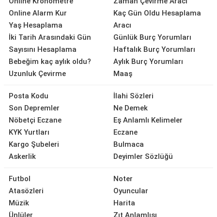
Online Kronometre
Zaman Çevirme Aracı
Online Alarm Kur
Kaç Gün Oldu Hesaplama
Yaş Hesaplama
Aracı
İki Tarih Arasındaki Gün
Günlük Burç Yorumları
Sayısını Hesaplama
Haftalık Burç Yorumları
Bebeğim kaç aylık oldu?
Aylık Burç Yorumları
Uzunluk Çevirme
Maaş
Posta Kodu
İlahi Sözleri
Son Depremler
Ne Demek
Nöbetçi Eczane
Eş Anlamlı Kelimeler
KYK Yurtları
Eczane
Kargo Şubeleri
Bulmaca
Askerlik
Deyimler Sözlüğü
Futbol
Noter
Atasözleri
Oyuncular
Müzik
Harita
Ünlüler
Zıt Anlamlısı