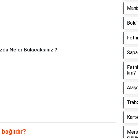
Manis
Bolu'
Fethi
zda Neler Bulacaksınız ?
Sapa
Fethi
km?
Alaşe
Trabz
Karte
 bağlıdır?
Mersi
sürü