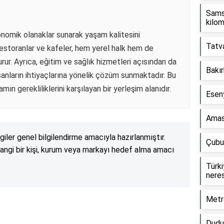
Sams
kilo
onomik olanaklar sunarak yaşam kalitesini
Tatva
 restoranlar ve kafeler, hem yerel halk hem de
turur. Ayrıca, eğitim ve sağlık hizmetleri açısından da
Bakır
nsanların ihtiyaçlarına yönelik çözüm sunmaktadır. Bu
n gerekliliklerini karşılayan bir yerleşim alanıdır.
Esen
Amas
lgiler genel bilgilendirme amacıyla hazırlanmıştır.
Çubuk
angi bir kişi, kurum veya markayı hedef alma amacı
Türki
neres
Metr
Reklam Alanı
Dudul