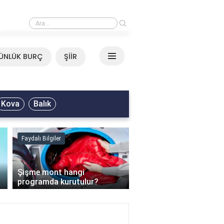
›
Mirkelam - Tavla Sözleri
ÜNLÜK BURÇ
ŞİİR
Kova
Balık
Faydalı Bilgiler
Faydalı Bilgiler
›
Şişme mont hangi
programda kurutulur?
Şofben suyu neden ısı