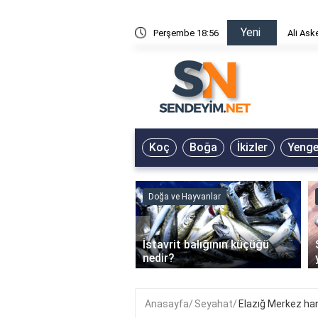
Yeni
risin Önü Sözleri
Perşembe 18:56
Ali Ask
Koç
Boğa
İkizler
Yeng
ve Hayvanlar
Doğa ve Hayvanlar
‹
li en çok hangi iklimde
İstavrit balığının küçüğü
r?
nedir?
Anasayfa
Seyahat
Elazığ Merkez hang