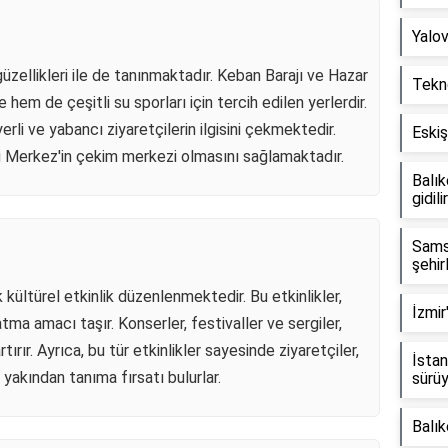
Yalov
zellikleri ile de tanınmaktadır. Keban Barajı ve Hazar
Tekno
 hem de çeşitli su sporları için tercih edilen yerlerdir.
erli ve yabancı ziyaretçilerin ilgisini çekmektedir.
Eskiş
ğ Merkez'in çekim merkezi olmasını sağlamaktadır.
Balık
gidili
Sams
şehir
kültürel etkinlik düzenlenmektedir. Bu etkinlikler,
İzmir
atma amacı taşır. Konserler, festivaller ve sergiler,
tırır. Ayrıca, bu tür etkinlikler sayesinde ziyaretçiler,
İstan
a yakından tanıma fırsatı bulurlar.
sürü
Balık