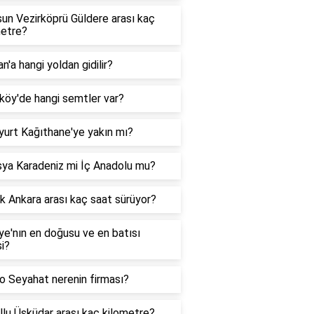
un Vezirköprü Güldere arası kaç
metre?
n'a hangi yoldan gidilir?
köy'de hangi semtler var?
yurt Kağıthane'ye yakın mı?
ya Karadeniz mi İç Anadolu mu?
 Ankara arası kaç saat sürüyor?
ye'nın en doğusu ve en batısı
i?
o Seyahat nerenin firması?
lu Üsküdar arası kaç kilometre?