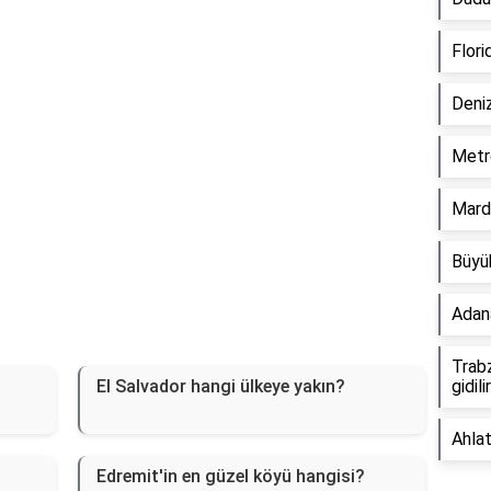
Flori
Deni
Metr
Mardi
Büyük
Adana
Trabz
El Salvador hangi ülkeye yakın?
gidili
Ahlat
Edremit'in en güzel köyü hangisi?