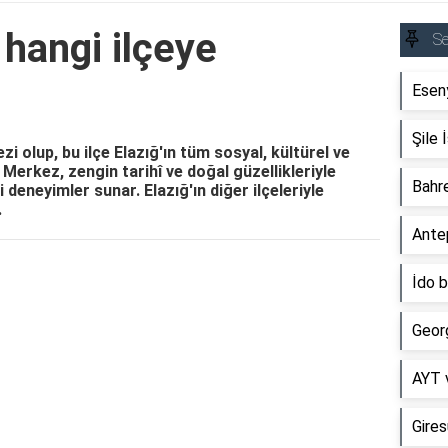
hangi ilçeye
S
Esen
Şile 
zi olup, bu ilçe Elazığ'ın tüm sosyal, kültürel ve
 Merkez, zengin tarihî ve doğal güzellikleriyle
Bahre
i deneyimler sunar. Elazığ'ın diğer ilçeleriyle
.
Antep
Reklam Alanı
İdo 
Georg
AYT v
Gires