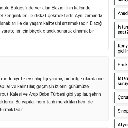
olu Bölgesi'nde yer alan Elazığ ilinin kalbinde
Anad
rel zenginlikleri ile dikkat çekmektedir. Aynı zamanda
lanakları ile de yaşam kalitesini artırmaktadır. Elazığ
İstan
aretçiler için birçok olanak sunarak dinamik bir
saat
Konya
gidili
Sarık
İstan
 medeniyete ev sahipliği yapmış bir bölge olarak öne
sürü
apılar ve kalıntılar, geçmişin izlerini günümüze
rput Kalesi ve Arap Baba Türbesi gibi yapılar, şehrin
Çorum
klerdir. Bu yapılar, hem tarih meraklıları hem de
şturmaktadır.
Sinop
Afyo