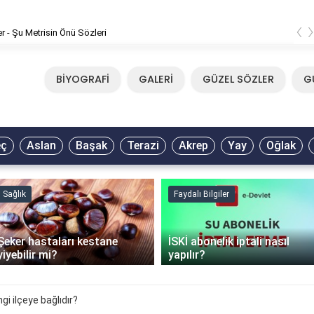
‹
er - Şu Metrisin Önü Sözleri
BİYOGRAFİ
GALERİ
GÜZEL SÖZLER
G
eç
Aslan
Başak
Terazi
Akrep
Yay
Oğlak
Sağlık
Faydalı Bilgiler
Şeker hastaları kestane
İSKİ abonelik iptali nasıl
yiyebilir mi?
yapılır?
i ilçeye bağlıdır?