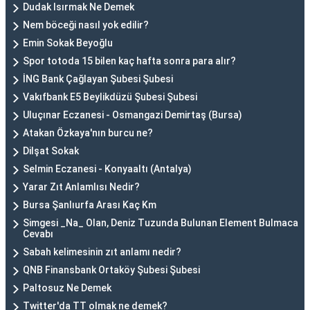
Dudak Isırmak Ne Demek
Nem böceği nasıl yok edilir?
Emin Sokak Beyoğlu
Spor totoda 15 bilen kaç hafta sonra para alır?
İNG Bank Çağlayan Şubesi Şubesi
Vakıfbank E5 Beylikdüzü Şubesi Şubesi
Uluçınar Eczanesi - Osmangazi Demirtaş (Bursa)
Atakan Özkaya'nın burcu ne?
Dilşat Sokak
Selmin Eczanesi - Konyaaltı (Antalya)
Yarar Zıt Anlamlısı Nedir?
Bursa Şanlıurfa Arası Kaç Km
Simgesi _Na_ Olan, Deniz Tuzunda Bulunan Element Bulmaca
Cevabı
Sabah kelimesinin zıt anlamı nedir?
QNB Finansbank Ortaköy Şubesi Şubesi
Paltosuz Ne Demek
Twitter'da TT olmak ne demek?