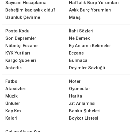
Sayısını Hesaplama
Haftalık Burç Yorumları
Bebeğim kaç aylık oldu?
Aylık Burç Yorumları
Uzunluk Çevirme
Maaş
Posta Kodu
İlahi Sözleri
Son Depremler
Ne Demek
Nöbetçi Eczane
Eş Anlamlı Kelimeler
KYK Yurtları
Eczane
Kargo Şubeleri
Bulmaca
Askerlik
Deyimler Sözlüğü
Futbol
Noter
Atasözleri
Oyuncular
Müzik
Harita
Ünlüler
Zıt Anlamlısı
Kaç Km
Banka Şubeleri
Kalori
Boykot Listesi
Online Alarm Kur