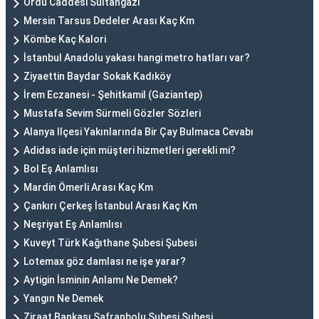
Ordu Caddesi Sultangazi
Mersin Tarsus Dedeler Arası Kaç Km
Kömbe Kaç Kalori
İstanbul Anadolu yakası hangi metro hatları var?
Ziyaettin Baydar Sokak Kadıköy
İrem Eczanesi - Şehitkamil (Gaziantep)
Mustafa Sevim Sürmeli Gözler Sözleri
Alanya Ilçesi Yakınlarında Bir Çay Bulmaca Cevabı
Adidas iade için müşteri hizmetleri gerekli mi?
Bol Eş Anlamlısı
Mardin Ömerli Arası Kaç Km
Çankırı Çerkeş İstanbul Arası Kaç Km
Neşriyat Eş Anlamlısı
Kuveyt Türk Kağıthane Şubesi Şubesi
Lotemax göz damlası ne işe yarar?
Aytigin İsminin Anlamı Ne Demek?
Yangın Ne Demek
Ziraat Bankası Safranbolu Şubesi Şubesi