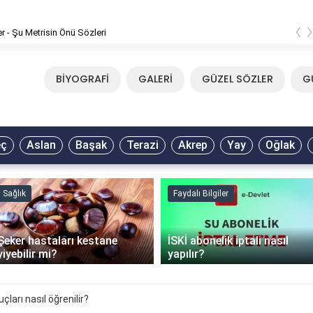
‹
er - Şu Metrisin Önü Sözleri
BİYOGRAFİ
GALERİ
GÜZEL SÖZLER
G
eç
Aslan
Başak
Terazi
Akrep
Yay
Oğlak
Sağlık
Faydalı Bilgiler
Şeker hastaları kestane
İSKİ abonelik iptali nasıl
yiyebilir mi?
yapılır?
ları nasıl öğrenilir?