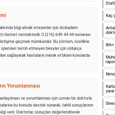
Stafi
emi
Kaç g
hakkında bilgi almak isteyenler için Acıbadem
Antal
dokto
attı hizmet vermektedir. 0 (216) 649 44 44 numarası
e iletişime geçmek mümkündür. Bu yöntem, özellikle
Brh+ 
 işlemleri tercih etmeyen bireyler için oldukça
ilgileri sağlayarak hastaların merak ettikleri konularda
Muhsi
rapo
Nimok
arın Yorumlanması
Karb
yarar
e anlaşılması ve yorumlanması için uzman bir doktorla
Sinec
larına bu konuda destek sunarak, tahlil sonuçlarının
lgi verir. Doktorlar, sonuçları değerlendirerek