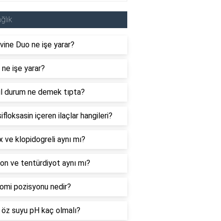
ğlık
ine Duo ne işe yarar?
 ne işe yarar?
il durum ne demek tıpta?
floksasin içeren ilaçlar hangileri?
x ve klopidogreli aynı mı?
on ve tentürdiyot aynı mı?
omi pozisyonu nedir?
 öz suyu pH kaç olmalı?