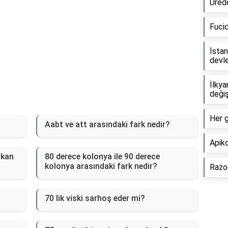
Ürede
Fucic
İstan
devle
İlky
değiş
Her g
Aabt ve att arasındaki fark nedir?
Apiko
 kan
80 derece kolonya ile 90 derece
kolonya arasındaki fark nedir?
Razog
70 lik viski sarhoş eder mi?