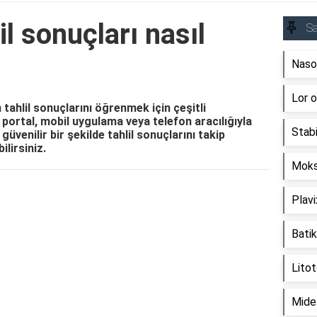
l sonuçları nasıl
Sa
Nasov
Lor o
tahlil sonuçlarını öğrenmek için çeşitli
portal, mobil uygulama veya telefon aracılığıyla
Stab
 güvenilir bir şekilde tahlil sonuçlarını takip
ilirsiniz.
Moksi
Reklam Alanı
Plavi
Batik
Litot
Mide