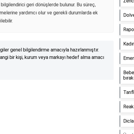
Zence
bilgilendirici geri dönüşlerde bulunur. Bu süreç,
etmelerine yardımcı olur ve gerekli durumlarda ek
Dolve
ebilir.
Rapo
Kadın
lgiler genel bilgilendirme amacıyla hazırlanmıştır.
angi bir kişi, kurum veya markayı hedef alma amacı
Emend
Bebe
bırak
Tanfl
Reklam Alanı
Reakt
Dicla