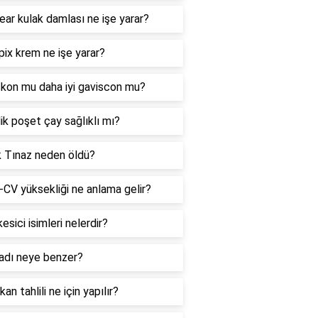
ar kulak damlası ne işe yarar?
ix krem ne işe yarar?
skon mu daha iyi gaviscon mu?
k poşet çay sağlıklı mı?
k Tınaz neden öldü?
CV yüksekliği ne anlama gelir?
kesici isimleri nelerdir?
adı neye benzer?
an tahlili ne için yapılır?