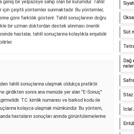
 geniş bir yelpazeye sahip olan bir kurumdur. Tahlil
Siyah
r için çeşitli yöntemler sunmaktadır. Bu yöntemler,
Oksa
lerine göre farklılık gösterir. Tahlil sonuçlarının doğru
ikle bir uzman doktordan destek alınması önerilir.
Süt n
nde hastalar, tahlil sonuçlarına kolaylıkla erişebilir
lirler.
Tetra
Dağ e
neler
Safr
en tahlil sonuçlarına ulaşmak oldukça pratiktir.
ine girdikten sonra ana menüde yer alan "E-Sonuç"
Staz
 girmelidir. T.C. kimlik numarası ve barkod kodu ile
sonuçlarına kolayca ulaşmak mümkündür. Bu yöntem,
İclal
anda hastaların sonuçları anında görüntülemelerine
Entü