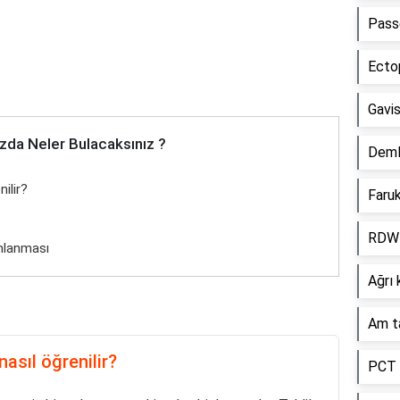
Passe
Ectop
Gavi
zda Neler Bulacaksınız ?
Demli
ilir?
Faru
RDW-
mlanması
Ağrı 
Am t
asıl öğrenilir?
PCT k