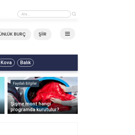
›
Mirkelam - Tavla Sözleri
ÜNLÜK BURÇ
ŞİİR
Kova
Balık
Faydalı Bilgiler
Faydalı Bilgiler
›
Şişme mont hangi
programda kurutulur?
Şofben suyu neden ısı