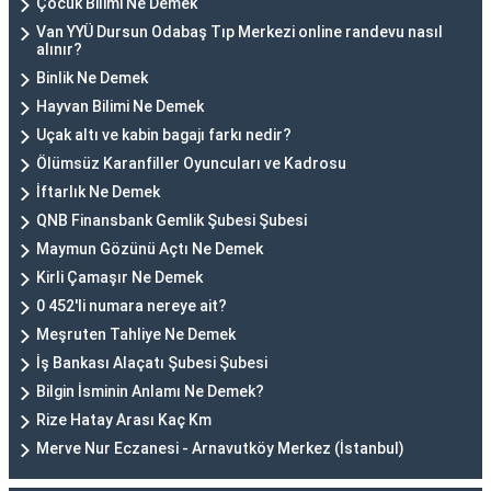
Çocuk Bilimi Ne Demek
Van YYÜ Dursun Odabaş Tıp Merkezi online randevu nasıl
alınır?
Binlik Ne Demek
Hayvan Bilimi Ne Demek
Uçak altı ve kabin bagajı farkı nedir?
Ölümsüz Karanfiller Oyuncuları ve Kadrosu
İftarlık Ne Demek
QNB Finansbank Gemlik Şubesi Şubesi
Maymun Gözünü Açtı Ne Demek
Kirli Çamaşır Ne Demek
0 452'li numara nereye ait?
Meşruten Tahliye Ne Demek
İş Bankası Alaçatı Şubesi Şubesi
Bilgin İsminin Anlamı Ne Demek?
Rize Hatay Arası Kaç Km
Merve Nur Eczanesi - Arnavutköy Merkez (İstanbul)