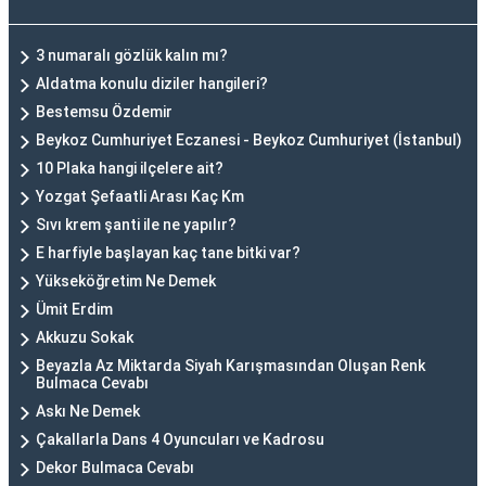
3 numaralı gözlük kalın mı?
Aldatma konulu diziler hangileri?
Bestemsu Özdemir
Beykoz Cumhuriyet Eczanesi - Beykoz Cumhuriyet (İstanbul)
10 Plaka hangi ilçelere ait?
Yozgat Şefaatli Arası Kaç Km
Sıvı krem şanti ile ne yapılır?
E harfiyle başlayan kaç tane bitki var?
Yükseköğretim Ne Demek
Ümit Erdim
Akkuzu Sokak
Beyazla Az Miktarda Siyah Karışmasından Oluşan Renk
Bulmaca Cevabı
Askı Ne Demek
Çakallarla Dans 4 Oyuncuları ve Kadrosu
Dekor Bulmaca Cevabı