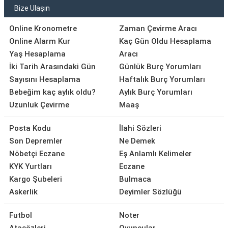
Bize Ulaşın
Online Kronometre
Zaman Çevirme Aracı
Online Alarm Kur
Kaç Gün Oldu Hesaplama
Yaş Hesaplama
Aracı
İki Tarih Arasındaki Gün
Günlük Burç Yorumları
Sayısını Hesaplama
Haftalık Burç Yorumları
Bebeğim kaç aylık oldu?
Aylık Burç Yorumları
Uzunluk Çevirme
Maaş
Posta Kodu
İlahi Sözleri
Son Depremler
Ne Demek
Nöbetçi Eczane
Eş Anlamlı Kelimeler
KYK Yurtları
Eczane
Kargo Şubeleri
Bulmaca
Askerlik
Deyimler Sözlüğü
Futbol
Noter