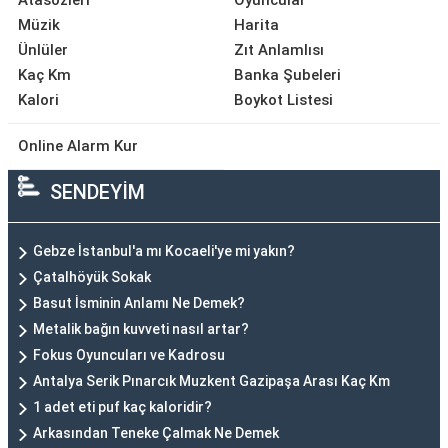
Atasözleri
Oyuncular
Müzik
Harita
Ünlüler
Zıt Anlamlısı
Kaç Km
Banka Şubeleri
Kalori
Boykot Listesi
Online Alarm Kur
SENDEYİM
Gebze İstanbul'a mı Kocaeli'ye mi yakın?
Çatalhöyük Sokak
Basut İsminin Anlamı Ne Demek?
Metalik bağın kuvveti nasıl artar?
Fokus Oyuncuları ve Kadrosu
Antalya Serik Pınarcık Muzkent Gazipaşa Arası Kaç Km
1 adet eti puf kaç kaloridir?
Arkasından Teneke Çalmak Ne Demek