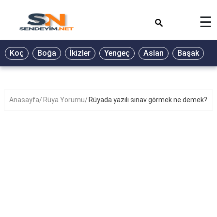
×
☰
BİYOGRAFİ
Koç
Boğa
İkizler
Yengeç
Aslan
Başak
T
GALERİ
GÜZEL
SÖZLER
Anasayfa
Rüya Yorumu
Rüyada yazılı sınav görmek ne demek?
GÜNLÜK
BURÇ
ŞİİR
RÜYA
TABİRLERİ
TÜRKÜ
SÖZLERİ
YEMEK