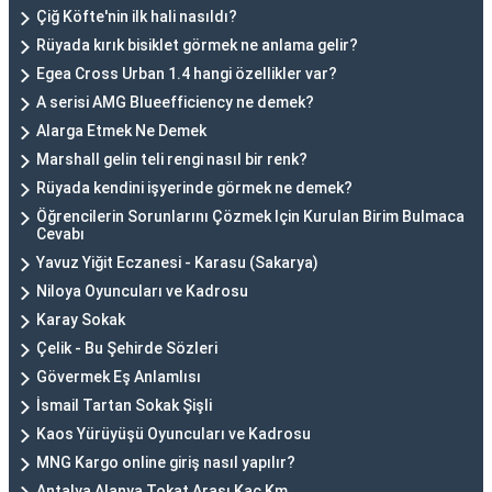
Çiğ Köfte'nin ilk hali nasıldı?
Rüyada kırık bisiklet görmek ne anlama gelir?
Egea Cross Urban 1.4 hangi özellikler var?
A serisi AMG Blueefficiency ne demek?
Alarga Etmek Ne Demek
Marshall gelin teli rengi nasıl bir renk?
Rüyada kendini işyerinde görmek ne demek?
Öğrencilerin Sorunlarını Çözmek Için Kurulan Birim Bulmaca
Cevabı
Yavuz Yiğit Eczanesi - Karasu (Sakarya)
Niloya Oyuncuları ve Kadrosu
Karay Sokak
Çelik - Bu Şehirde Sözleri
Gövermek Eş Anlamlısı
İsmail Tartan Sokak Şişli
Kaos Yürüyüşü Oyuncuları ve Kadrosu
MNG Kargo online giriş nasıl yapılır?
Antalya Alanya Tokat Arası Kaç Km