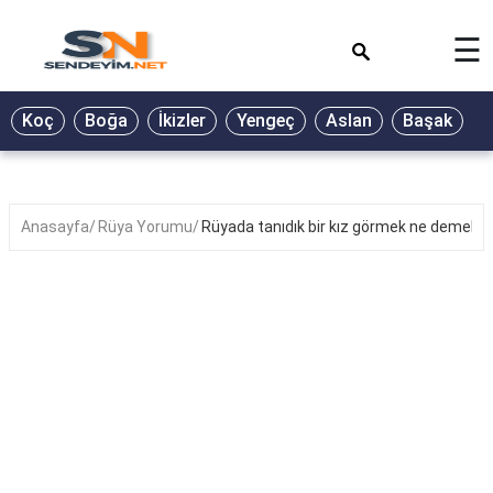
×
☰
BİYOGRAFİ
Koç
Boğa
İkizler
Yengeç
Aslan
Başak
T
GALERİ
GÜZEL
SÖZLER
Anasayfa
Rüya Yorumu
Rüyada tanıdık bir kız görmek ne demek?
GÜNLÜK
BURÇ
ŞİİR
RÜYA
TABİRLERİ
TÜRKÜ
SÖZLERİ
YEMEK