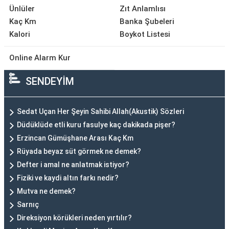
Ünlüler
Zıt Anlamlısı
Kaç Km
Banka Şubeleri
Kalori
Boykot Listesi
Online Alarm Kur
SENDEYİM
Sedat Uçan Her Şeyin Sahibi Allah(Akustik) Sözleri
Düdüklüde etli kuru fasulye kaç dakikada pişer?
Erzincan Gümüşhane Arası Kaç Km
Rüyada beyaz süt görmek ne demek?
Defter i amal ne anlatmak istiyor?
Fiziki ve kaydi altın farkı nedir?
Mutva ne demek?
Sarnıç
Direksiyon körükleri neden yırtılır?