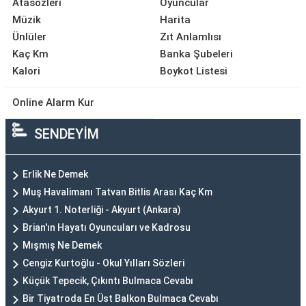
Atasözleri
Oyuncular
Müzik
Harita
Ünlüler
Zıt Anlamlısı
Kaç Km
Banka Şubeleri
Kalori
Boykot Listesi
Online Alarm Kur
SENDEYİM
Erlik Ne Demek
Muş Havalimanı Tatvan Bitlis Arası Kaç Km
Akyurt 1. Noterliği - Akyurt (Ankara)
Brian'ın Hayatı Oyuncuları ve Kadrosu
Mışmış Ne Demek
Cengiz Kurtoğlu - Okul Yılları Sözleri
Küçük Tepecik, Çıkıntı Bulmaca Cevabı
Bir Tiyatroda En Üst Balkon Bulmaca Cevabı