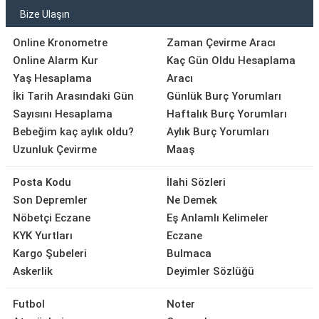
Bize Ulaşın
Online Kronometre
Zaman Çevirme Aracı
Online Alarm Kur
Kaç Gün Oldu Hesaplama
Yaş Hesaplama
Aracı
İki Tarih Arasındaki Gün
Günlük Burç Yorumları
Sayısını Hesaplama
Haftalık Burç Yorumları
Bebeğim kaç aylık oldu?
Aylık Burç Yorumları
Uzunluk Çevirme
Maaş
Posta Kodu
İlahi Sözleri
Son Depremler
Ne Demek
Nöbetçi Eczane
Eş Anlamlı Kelimeler
KYK Yurtları
Eczane
Kargo Şubeleri
Bulmaca
Askerlik
Deyimler Sözlüğü
Futbol
Noter