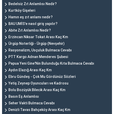
Bedelsiz Zıt Anlamlısı Nedir?
Kurtköy Gişeleri
Hamın eş zıt anlamı nedir?
BAU UMİS'e nasıl giriş yapılır?
Abite Zıt Anlamlısı Nedir?
Erzincan Niksar Tokat Arası Kaç Km
Ürgüp Noterliği - Ürgüp (Nevşehir)
Rasyonalizm, Usçuluk Bulmaca Cevabı
PTT Kargo Adnan Menderes Şubesi
Papua Yeni Gine'Nin Bulunduğu Kıta Bulmaca Cevabı
Aydın Elazığ Arası Kaç Km
Ebru Gündeş - Çok Mu Gördünüz Sözleri
Yetiş Zeynep Oyuncuları ve Kadrosu
Bolu Bozüyük Bilecik Arası Kaç Km
Basın Eş Anlamlısı
Seher Vakti Bulmaca Cevabı
Denizli Tavas Bahçeköy Arası Kaç Km