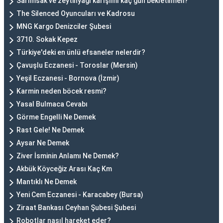
Sarımsak ve zeytinyağı karışımı kaç gün bekletilmeli?
The Silenced Oyuncuları ve Kadrosu
MNG Kargo Denizciler Şubesi
3710. Sokak Kepez
Türkiye'deki en ünlü efsaneler nelerdir?
Çavuşlu Eczanesi - Toroslar (Mersin)
Yeşil Eczanesi - Bornova (İzmir)
Karmin neden böcek resmi?
Yasal Bulmaca Cevabı
Görme Engelli Ne Demek
Rast Gele! Ne Demek
Aysar Ne Demek
Ziver İsminin Anlamı Ne Demek?
Akbük Köyceğiz Arası Kaç Km
Mantıklı Ne Demek
Yeni Cem Eczanesi - Karacabey (Bursa)
Ziraat Bankası Ceyhan Şubesi Şubesi
Robotlar nasıl hareket eder?