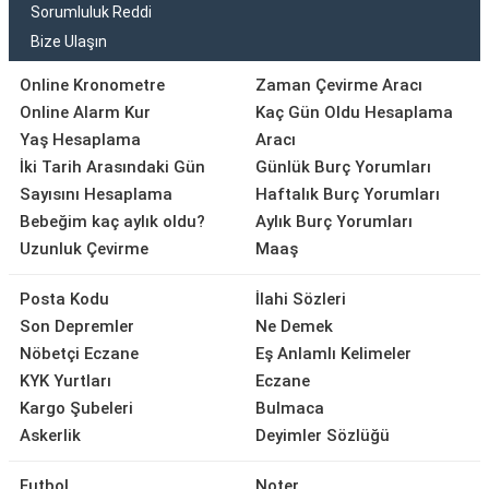
Sorumluluk Reddi
Bize Ulaşın
Online Kronometre
Zaman Çevirme Aracı
Online Alarm Kur
Kaç Gün Oldu Hesaplama
Yaş Hesaplama
Aracı
İki Tarih Arasındaki Gün
Günlük Burç Yorumları
Sayısını Hesaplama
Haftalık Burç Yorumları
Bebeğim kaç aylık oldu?
Aylık Burç Yorumları
Uzunluk Çevirme
Maaş
Posta Kodu
İlahi Sözleri
Son Depremler
Ne Demek
Nöbetçi Eczane
Eş Anlamlı Kelimeler
KYK Yurtları
Eczane
Kargo Şubeleri
Bulmaca
Askerlik
Deyimler Sözlüğü
Futbol
Noter