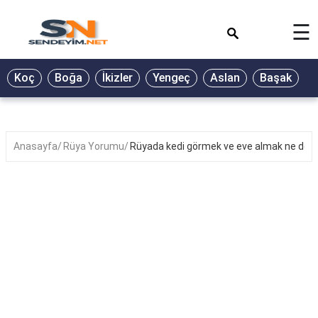
×
☰
BİYOGRAFİ
Koç
Boğa
İkizler
Yengeç
Aslan
Başak
T
GALERİ
GÜZEL
SÖZLER
Anasayfa
Rüya Yorumu
Rüyada kedi görmek ve eve almak ne de
GÜNLÜK
BURÇ
ŞİİR
RÜYA
TABİRLERİ
TÜRKÜ
SÖZLERİ
YEMEK